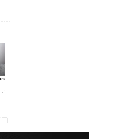
Gadżety reklamowe
Gadżety reklamowe
Gadżety reklamowe
sus
Pagani Pens SA
Firma MIDAR oferuje
JettStudio
przejmuje ma...
komplek...
przedstawia: Kla...
>
>