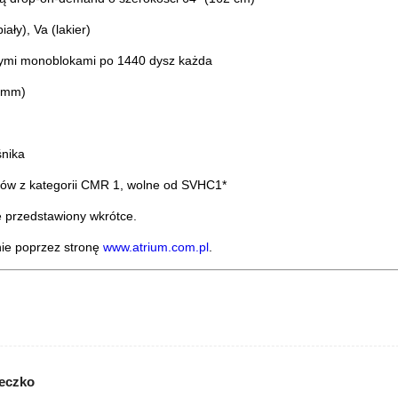
ały), Va (lakier)
wymi monoblokami po 1440 dysz każda
6 mm)
śnika
ków z kategorii CMR 1, wolne od SVHC1*
 przedstawiony wkrótce.
nie poprzez stronę
www.atrium.com.pl
.
ieczko