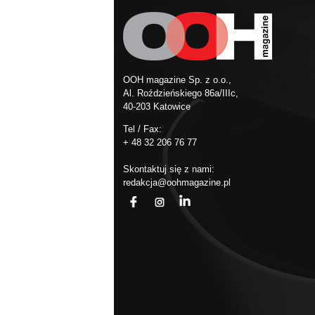
OOH magazine Sp. z o.o.,
Al. Roździeńskiego 86a/IIIc,
40-203 Katowice
Tel / Fax:
+ 48 32 206 76 77
Skontaktuj się z nami:
redakcja@oohmagazine.pl
fb
ins
in