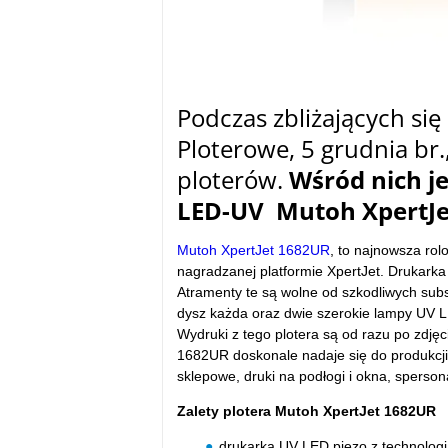
Podczas zbliżających się
Ploterowe, 5 grudnia br
ploterów.
Wśród nich j
LED-UV Mutoh XpertJe
Mutoh XpertJet 1682UR
, to najnowsza ro
nagradzanej platformie XpertJet. Drukarka
Atramenty te są wolne od szkodliwych sub
dysz każda oraz dwie szerokie lampy UV L
Wydruki z tego plotera są od razu po zdjęc
1682UR doskonale nadaje się do produkcji r
sklepowe, druki na podłogi i okna, spersona
Zalety plotera Mutoh XpertJet 1682UR
drukarka UV LED piezo z technolog