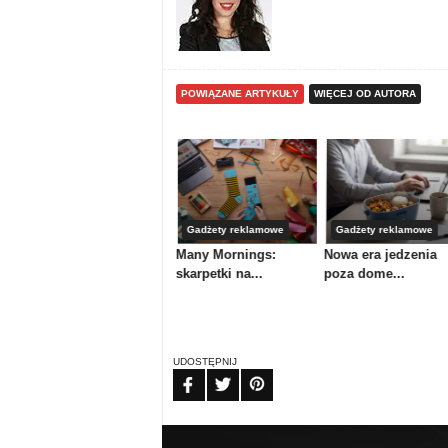
POWIĄZANE ARTYKUŁY
WIĘCEJ OD AUTORA
Artykuły
Gadżety reklamowe
Gadżety reklamowe
nku
Powrót do szkoły,
Many Mornings:
Nowa era jedzenia
powrót do...
skarpetki na...
poza dome...
UDOSTĘPNIJ
FB
TW
PIN