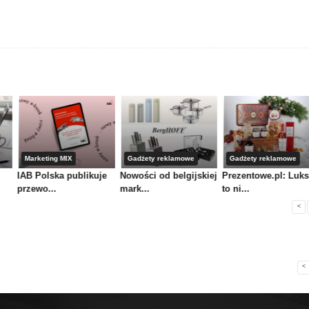
Marketing MIX
Gadżety reklamowe
Gadżety reklamowe
IAB Polska publikuje
Nowości od belgijskiej
Prezentowe.pl: Luk
przewo...
mark...
to ni...
<
<