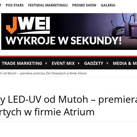
T
POS STARS
FESTIWAL MARKETINGU
PROMO SHOW
GALERIA
TRADE MARKETING
EVENT MIX
GADŻETY
MEDIA & 
∨
∨
∨
V od Mutoh – premiera podczas Dni Otwartych w firmie Atrium
wy LED-UV od Mutoh – premier
tych w firmie Atrium