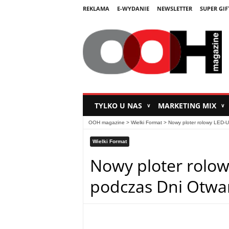
REKLAMA
E-WYDANIE
NEWSLETTER
SUPER GIF
TYLKO U NAS
MARKETING MIX
∨
∨
OOH magazine
>
Wielki Format
>
Nowy ploter rolowy LED-U
Wielki Format
Nowy ploter rolo
podczas Dni Otwar