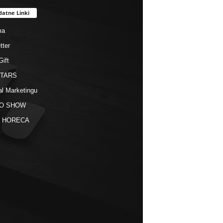
datne Linki
ma
tter
Gift
STARS
al Marketingu
O SHOW
kt HORECA