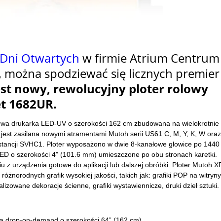
Dni Otwartych
w firmie Atrium Centrum
., można spodziewać się licznych premier
est nowy, rewolucyjny ploter rolowy
t 1682UR.
lowa drukarka LED-UV o szerokości 162 cm zbudowana na wielokrotnie
 jest zasilana nowymi atramentami Mutoh serii US61 C, M, Y, K, W oraz
stancji SVHC1. Ploter wyposażono w dwie 8-kanałowe głowice po 1440
ED o szerokości 4” (101.6 mm) umieszczone po obu stronach karetki.
iu z urządzenia gotowe do aplikacji lub dalszej obróbki. Ploter Mutoh X
óżnorodnych grafik wysokiej jakości, takich jak: grafiki POP na witryny
lizowane dekoracje ścienne, grafiki wystawiennicze, druki dzieł sztuki.
ią drop-on-demand o szerokości 64” (162 cm)