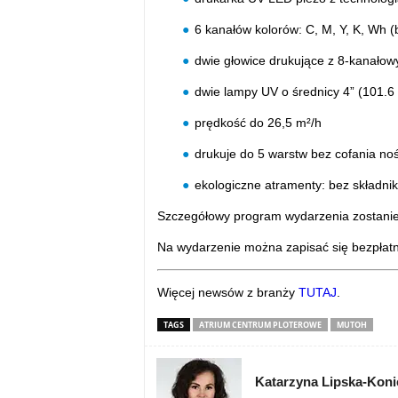
6 kanałów kolorów: C, M, Y, K, Wh (bi
dwie głowice drukujące z 8-kanało
dwie lampy UV o średnicy 4” (101.
prędkość do 26,5 m²/h
drukuje do 5 warstw bez cofania no
ekologiczne atramenty: bez składni
Szczegółowy program wydarzenia zostanie
Na wydarzenie można zapisać się bezpłat
Więcej newsów z branży
TUTAJ
.
TAGS
ATRIUM CENTRUM PLOTEROWE
MUTOH
Katarzyna Lipska-Kon