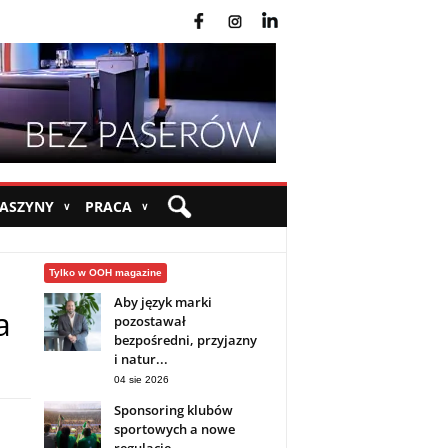
fb
ins
yt
MASZYNY
PRACA
∨
∨
Tylko w OOH magazine
Aby język marki
a
pozostawał
bezpośredni, przyjazny
i natur...
04 sie 2026
Sponsoring klubów
sportowych a nowe