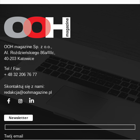
OOH magazine Sp. z o.o.,
Al. Roździeńskiego 86a/IIIc,
40-203 Katowice
Tel / Fax:
+ 48 32 206 76 77
Skontaktuj się z nami:
redakcja@oohmagazine.pl
fb
ins
in
Newsletter
Twój email