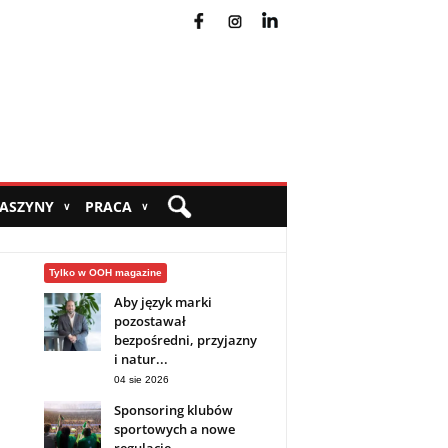
fb
ins
yt
MASZYNY
PRACA
∨
∨
Tylko w OOH magazine
Aby język marki
pozostawał
bezpośredni, przyjazny
i natur...
04 sie 2026
Sponsoring klubów
sportowych a nowe