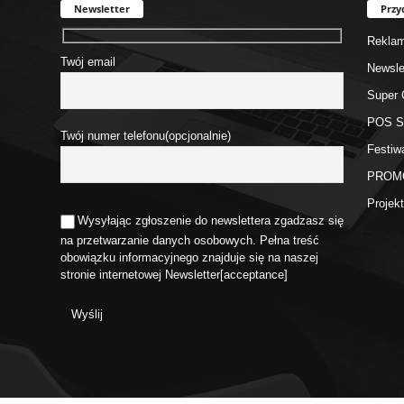
Newsletter
Przy
Rekla
Twój email
Newsle
Super 
POS 
Twój numer telefonu(opcjonalnie)
Festiw
PROM
Proje
Wysyłając zgłoszenie do newslettera zgadzasz się
na przetwarzanie danych osobowych. Pełna treść
obowiązku informacyjnego znajduje się na naszej
stronie internetowej
Newsletter
[acceptance]