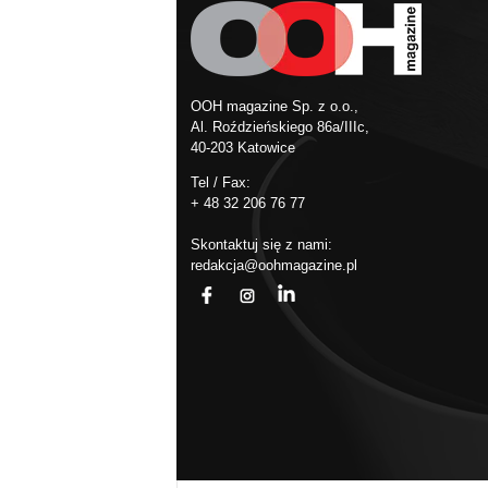
OOH magazine Sp. z o.o.,
Al. Roździeńskiego 86a/IIIc,
40-203 Katowice
Tel / Fax:
+ 48 32 206 76 77
Skontaktuj się z nami:
redakcja@oohmagazine.pl
fb
ins
in