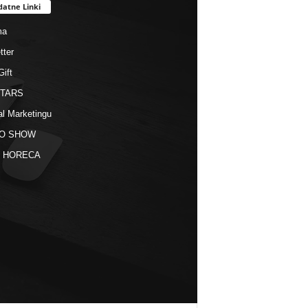
datne Linki
ma
tter
Gift
STARS
al Marketingu
O SHOW
kt HORECA