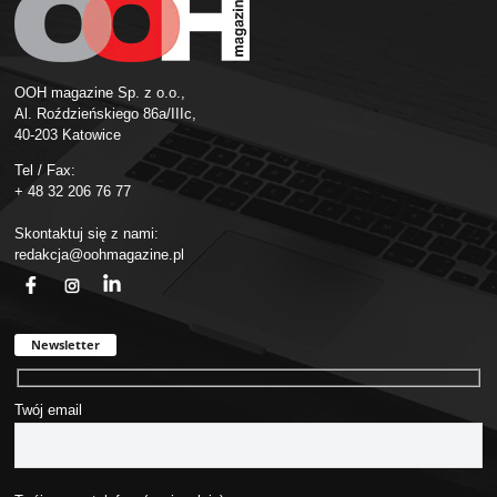
OOH magazine Sp. z o.o.,
Al. Roździeńskiego 86a/IIIc,
40-203 Katowice
Tel / Fax:
+ 48 32 206 76 77
Skontaktuj się z nami:
redakcja@oohmagazine.pl
fb
ins
in
Newsletter
Twój email