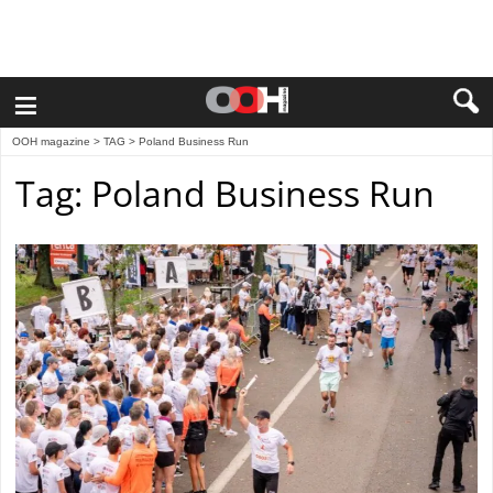
≡
OOH magazine
> TAG > Poland Business Run
Tag: Poland Business Run