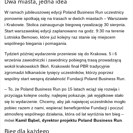
Dwa miasta, jedna idea
W ramach jubileuszowej edycji Poland Business Run uczestnicy
ponownie spotkają się na trasach w dwóch miastach – Warszawie
i Krakowie. Stolica zainauguruje biegową rywalizację 30 sierpnia.
Start warszawskiej edycji zaplanowano na godz. 9:30 na terenie
Lotniska Bemowo, które już kolejny raz stanie się miejscem
wspólnego biegania i pomagania.
Tydzień później wydarzenie przeniesie się do Krakowa. 5 i 6
września zawodniczki i zawodnicy pobiegną trasą prowadzącą
wokół krakowskich Błoń. Krakowski finał PBR tradycyjnie
zgromadzi kilkanaście tysięcy uczestników, którzy poprzez
wspólny start wesprą działalność Fundacji Poland Business Run.
– To, że Poland Business Run po 15 latach wciąż się rozwija i
przyciąga kolejne osoby, najlepiej pokazuje, jak wyjątkowe stało
się to wydarzenie. Chcemy, aby jak najwięcej uczestników mogło
pobiec razem z nami, wspierać beneficjentów Fundacji i poczuć
atmosferę wspólnego działania, która od lat wyróżnia ten bieg –
mówi
Kamil Bąbel, dyrektor projektu Poland Business Run
.
Bieg dla każdego