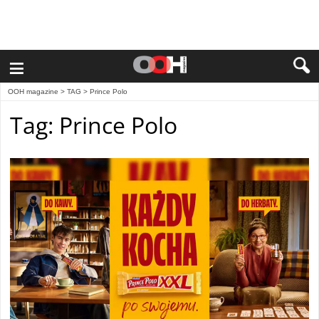
≡
OOH magazine
> TAG > Prince Polo
Tag: Prince Polo