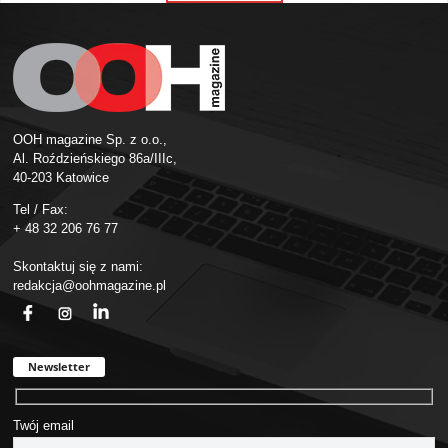
OOH magazine Sp. z o.o.,
Al. Roździeńskiego 86a/IIIc,
40-203 Katowice
Tel / Fax:
+ 48 32 206 76 77
Skontaktuj się z nami:
redakcja@oohmagazine.pl
fb
ins
in
Newsletter
Twój email