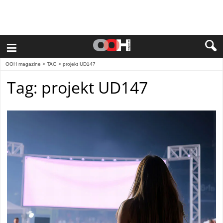
≡
OOH magazine
> TAG > projekt UD147
Tag: projekt UD147