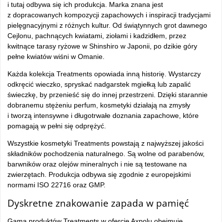
i tutaj odbywa się ich produkcja. Marka znana jest
z dopracowanych kompozycji zapachowych i inspiracji tradycjami
pielęgnacyjnymi z różnych kultur. Od świątynnych grot dawnego
Cejlonu, pachnących kwiatami, ziołami i kadzidłem, przez
kwitnące tarasy ryżowe w Shinshiro w Japonii, po dzikie góry
pełne kwiatów wiśni w Omanie.
Każda kolekcja Treatments opowiada inną historię. Wystarczy
odkręcić wieczko, spryskać nadgarstek mgiełką lub zapalić
świeczkę, by przenieść się do innej przestrzeni. Dzięki starannie
dobranemu stężeniu perfum, kosmetyki działają na zmysły
i tworzą intensywne i długotrwałe doznania zapachowe, które
pomagają w pełni się odprężyć.
Wszystkie kosmetyki Treatments powstają z najwyższej jakości
składników pochodzenia naturalnego. Są wolne od parabenów,
barwników oraz olejów mineralnych i nie są testowane na
zwierzętach. Produkcja odbywa się zgodnie z europejskimi
normami ISO 22716 oraz GMP.
Dyskretne znakowanie zapada w pamięć
Gama produktów Treatments w ofercie Axpolu obejmuje