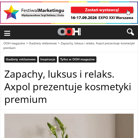
≡
OOH magazine
>
Gadżety reklamowe
>
Zapachy, luksus i relaks. Axpol prezentuje kosmetyki
premium
Gadżety reklamowe
Inspiracje
Tylko w OOH magazine
Zapachy, luksus i relaks.
Axpol prezentuje kosmetyki
premium