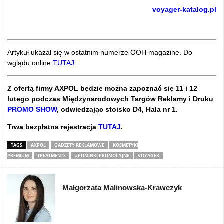
voyager-katalog.pl
Artykuł ukazał się w ostatnim numerze OOH magazine. Do
wglądu online
TUTAJ
.
Z ofertą firmy AXPOL będzie można zapoznać się 11 i 12
lutego podczas Międzynarodowych Targów Reklamy i Druku
PROMO SHOW
, odwiedzając stoisko D4, Hala nr 1.
Trwa bezpłatna rejestracja
TUTAJ
.
TAGS
AXPOL
GADŻETY REKLAMOWE
KOSMETYKI
PREMIUM
TREATMENTS
UPOMINKI PROMOCYJNE
VOYAGER
Małgorzata Malinowska-Krawczyk