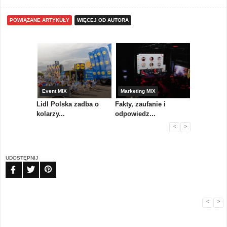
POWIĄZANE ARTYKUŁY
WIĘCEJ OD AUTORA
yny
Event MIX
Marketing MIX
Festiwal M
rum
Lidl Polska zadba o
Fakty, zaufanie i
Paweł Tka
..
kolarzy...
odpowiedz...
...
<
>
UDOSTĘPNIJ
FB
TW
PIN
<
>