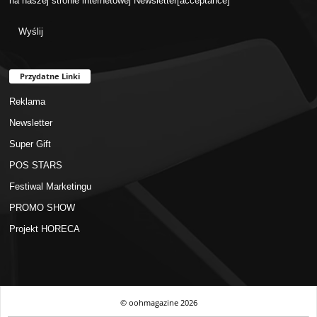
na naszej stronie internetowej
Newsletter
[acceptance]
Przydatne Linki
Reklama
Newsletter
Super Gift
POS STARS
Festiwal Marketingu
PROMO SHOW
Projekt HORECA
© oohmagazine
2026