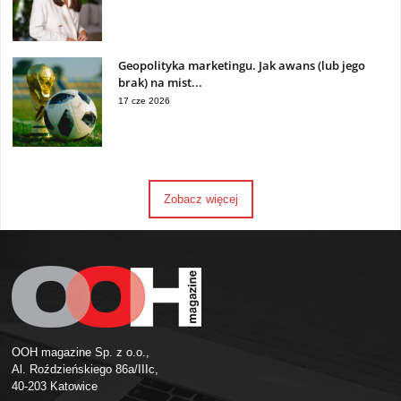
Geopolityka marketingu. Jak awans (lub jego
brak) na mist...
17 cze 2026
Zobacz więcej
OOH magazine Sp. z o.o.,
Al. Roździeńskiego 86a/IIIc,
40-203 Katowice