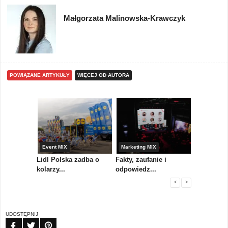
Małgorzata Malinowska-Krawczyk
POWIĄZANE ARTYKUŁY
WIĘCEJ OD AUTORA
yny
Event MIX
Marketing MIX
Festiwal M
rum
Lidl Polska zadba o
Fakty, zaufanie i
Paweł Tka
..
kolarzy...
odpowiedz...
...
<
>
UDOSTĘPNIJ
FB
TW
PIN