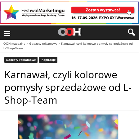
≡
OOH magazine
>
Gadżety reklamowe
>
Karnawał, czyli kolorowe pomysły sprzedażowe od
L-Shop-Team
Gadżety reklamowe
Inspiracje
Karnawał, czyli kolorowe
pomysły sprzedażowe od L-
Shop-Team