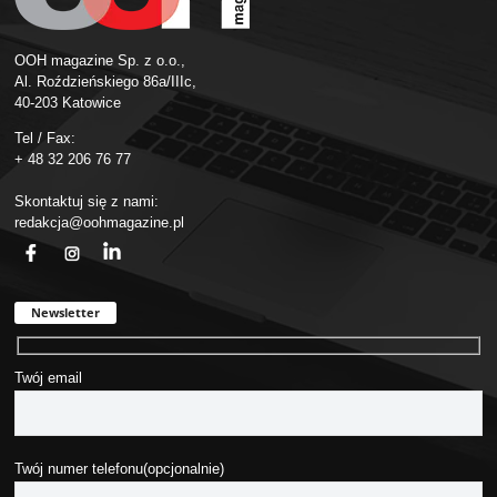
OOH magazine Sp. z o.o.,
Al. Roździeńskiego 86a/IIIc,
40-203 Katowice
Tel / Fax:
+ 48 32 206 76 77
Skontaktuj się z nami:
redakcja@oohmagazine.pl
fb
ins
in
Newsletter
Twój email
Twój numer telefonu(opcjonalnie)