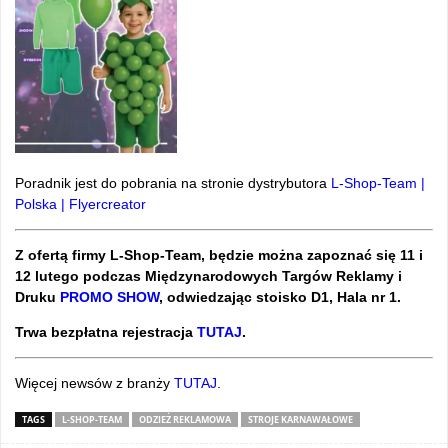
Poradnik jest do pobrania na stronie dystrybutora
L-Shop-Team |
Polska | Flyercreator
Z ofertą firmy L-Shop-Team, będzie można zapoznać się 11 i
12 lutego podczas Międzynarodowych Targów Reklamy i
Druku
PROMO SHOW
, odwiedzając stoisko D1, Hala nr 1.
Trwa bezpłatna rejestracja
TUTAJ
.
Więcej newsów z branży
TUTAJ
.
TAGS
L-SHOP-TEAM
ODZIEŻ REKLAMOWA
STROJE KARNAWAŁOWE