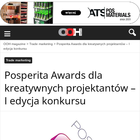
≡
OOH magazine
>
Trade marketing
>
Posperita Awards dla kreatywnych projektantów – I
edycja konkursu
Trade marketing
Posperita Awards dla
kreatywnych projektantów –
I edycja konkursu