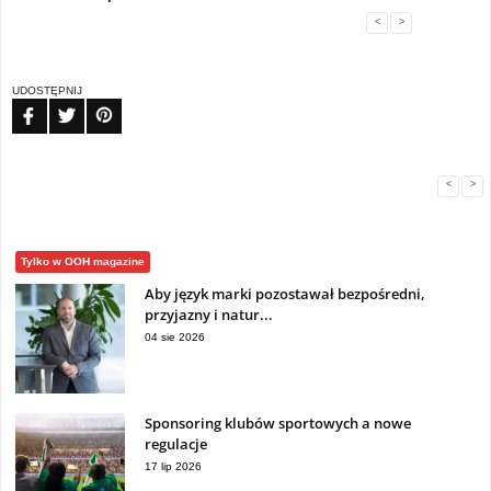
<
>
UDOSTĘPNIJ
FB
TW
PIN
<
>
Tylko w OOH magazine
Aby język marki pozostawał bezpośredni,
przyjazny i natur...
04 sie 2026
Sponsoring klubów sportowych a nowe
regulacje
17 lip 2026