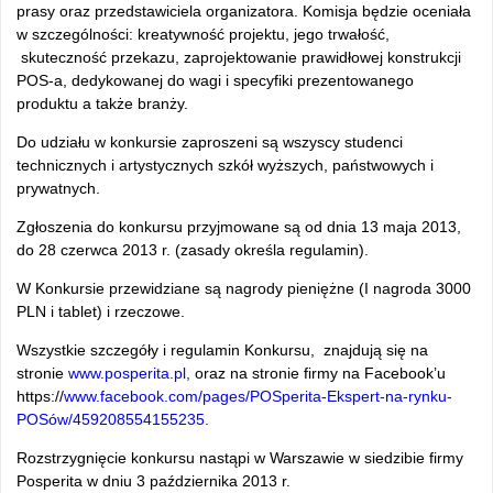
prasy oraz przedstawiciela organizatora. Komisja będzie oceniała
w szczególności: kreatywność projektu, jego trwałość,
skuteczność przekazu, zaprojektowanie prawidłowej konstrukcji
POS-a, dedykowanej do wagi i specyfiki prezentowanego
produktu a także branży.
Do udziału w konkursie zaproszeni są wszyscy studenci
technicznych i artystycznych szkół wyższych, państwowych i
prywatnych.
Zgłoszenia do konkursu przyjmowane są od dnia 13 maja 2013,
do 28 czerwca 2013 r. (zasady określa regulamin).
W Konkursie przewidziane są nagrody pieniężne (I nagroda 3000
PLN i tablet) i rzeczowe.
Wszystkie szczegóły i regulamin Konkursu, znajdują się na
stronie
www.posperita.pl,
oraz na stronie firmy na Facebook’u
https://
www.facebook.com/pages/POSperita-Ekspert-na-rynku-
POSów/459208554155235.
Rozstrzygnięcie konkursu nastąpi w Warszawie w siedzibie firmy
Posperita w dniu 3 października 2013 r.