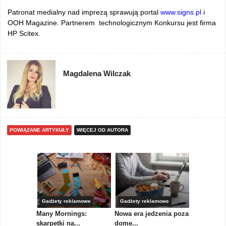
Patronat medialny nad imprezą sprawują portal
www.signs.pl
i
OOH Magazine. Partnerem technologicznym Konkursu jest firma
HP Scitex.
Magdalena Wilczak
POWIĄZANE ARTYKUŁY
WIĘCEJ OD AUTORA
Gadżety reklamowe
Gadżety reklamowe
Marketing 
koły,
Many Mornings:
Nowa era jedzenia poza
IAB Polska
skarpetki na...
dome...
przewo...