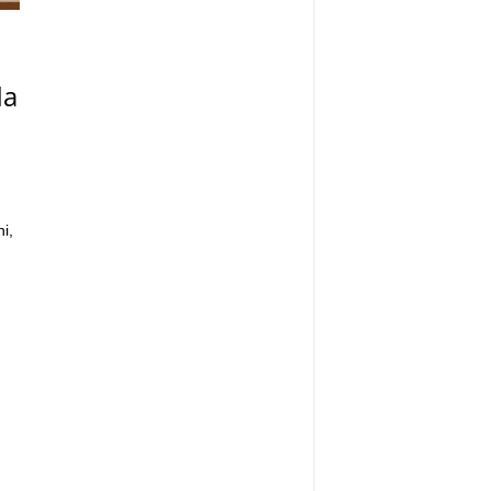
da
i,