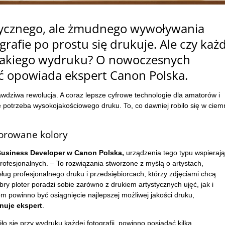
tycznego, ale żmudnego wywoływania
grafie po prostu się drukuje. Ale czy każ
 takiego wydruku? O nowoczesnych
ć opowiada ekspert Canon Polska.
prawdziwa rewolucja. A coraz lepsze cyfrowe technologie dla amatorów i
ę potrzeba wysokojakościowego druku. To, co dawniej robiło się w ciemn
orowane kolory
usiness Developer w Canon Polska,
urządzenia tego typu wspierają
profesjonalnych. – To rozwiązania stworzone z myślą o artystach,
g profesjonalnego druku i przedsiębiorcach, którzy zdjęciami chcą
y ploter poradzi sobie zarówno z drukiem artystycznych ujęć, jak i
 powinno być osiągnięcie najlepszej możliwej jakości druku,
nuje ekspert
.
o się przy wydruku każdej fotografii, powinno posiadać kilka