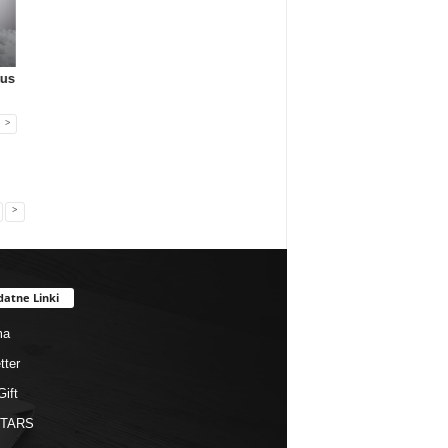
Gadżety reklamowe
Gadżety reklamowe
Gadżety reklamowe
sus
Pagani Pens SA
Firma MIDAR oferuje
JettStudio
przejmuje ma...
komplek...
przedstawia: Kla...
>
>
datne Linki
ma
tter
Gift
STARS