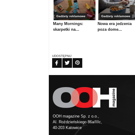
Artykuły
Gadżety reklamowe
Gadżety reklamowe
nku
Powrót do szkoły,
Many Mornings:
Nowa era jedzenia
powrót do...
skarpetki na...
poza dome...
UDOSTĘPNIJ
FB
TW
PIN
OOH magazine Sp. z o.o.,
Al. Roździeńskiego 86a/IIIc,
40-203 Katowice