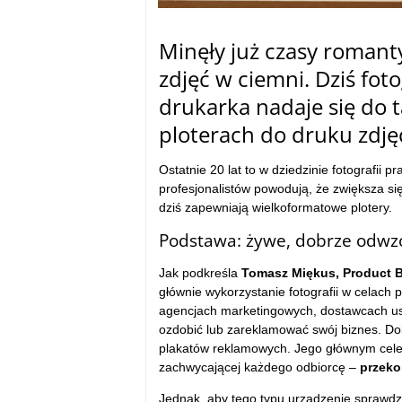
Minęły już czasy roman
zdjęć w ciemni. Dziś foto
drukarka nadaje się do
ploterach do druku zdję
Ostatnie 20 lat to w dziedzinie fotografii 
profesjonalistów powodują, że zwiększa si
dziś zapewniają wielkoformatowe plotery.
Podstawa: żywe, dobrze odwz
Jak podkreśla
Tomasz Miękus, Product B
głównie wykorzystanie fotografii w celach 
agencjach marketingowych, dostawcach usłu
ozdobić lub zareklamować swój biznes. Dobr
plakatów reklamowych. Jego głównym celem
zachwycającej każdego odbiorcę –
przeko
Jednak, aby tego typu urządzenie sprawdził