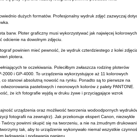
owiednio dużych formatów. Profesjonalny wydruk zdjęć zazwyczaj doty
ówka.
ta barw. Ploter graficzny musi wykorzystywać jak najwięcej kolorowych
 odcienie na dowolnym zdjęciu.
Fotograf powinien mieć pewność, że wydruk czterdziestego z kolei zdjęci
ień plotera.
łniających te oczekiwania. Poleciłbym zwłaszcza rodzinę ploterów
2000 i GP-4000. To urządzenia wykorzystujące aż 11 kolorowych
, co stanowi absolutną nowość na rynku. Ponadto są to pierwsze na
go odwzorowania pastelowych i neonowych kolorów z palety PANTONE.
ść, że ich fotografie wyjdą w druku żywe i przyciągające wzrok
dajność urządzenia oraz możliwość tworzenia wodoodpornych wydrukó
ycji fotografii na zewnątrz). Jak przekonuje ekspert Canon, niezwykle
 – Twórcy powinni skupić się na tworzeniu, a nie na żmudnym drukowani
 tworzymy tak, aby to urządzenie wykonywało niemal wszystkie czynnoś
m ładowania i podawania papieru.