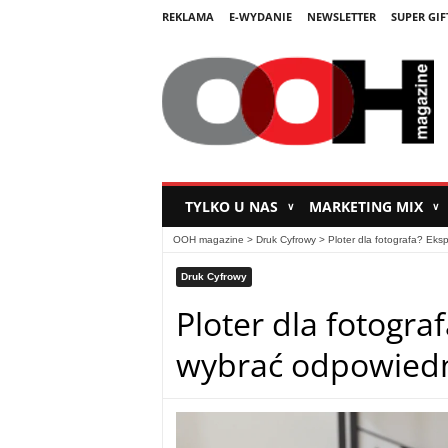
REKLAMA
E-WYDANIE
NEWSLETTER
SUPER GIF
TYLKO U NAS
MARKETING MIX
∨
∨
OOH magazine
>
Druk Cyfrowy
>
Ploter dla fotografa? Eks
Druk Cyfrowy
Ploter dla fotogra
wybrać odpowied