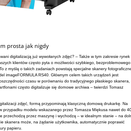
m prosta jak nigdy
wani digitalizacją już wywołanych zdjęć? – Także w tym zakresie rynek
aszych klientów często pyta o możliwości szybkiego, bezproblemowego
To z myślą o takich zadaniach powstają specjalne skanery fotograficzn
model imageFORMULA RS40. Głównym celem takich urządzeń jest
 oszczędności czasu w porównaniu do tradycyjnego płaskiego skanera,
artfonami często digitalizuje się domowe archiwa – twierdzi Tomasz
igitalizacji zdjęć, formą przypominają klasyczną domową drukarkę. Na
ia (w przypadku modelu wskazanego przez Tomasza Miękusa nawet do 4
nie przechodzą przez maszynę i wychodzą – w idealnym stanie – na dol
e skanera może, na żądanie użytkownika, automatycznie poprawić
tury papieru.