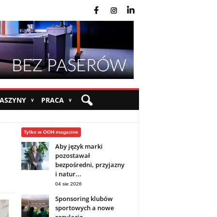
fb
ins
yt
MASZYNY
PRACA
∨
∨
Tylko w OOH magazine
Aby język marki
pozostawał
bezpośredni, przyjazny
i natur...
04 sie 2026
Sponsoring klubów
sportowych a nowe