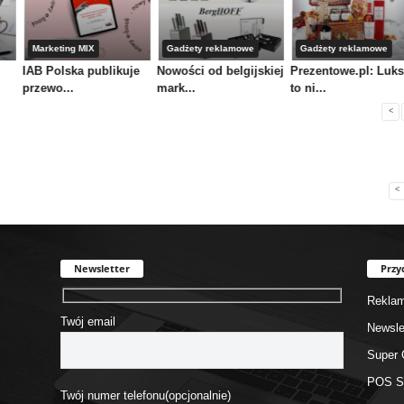
Marketing MIX
Gadżety reklamowe
Gadżety reklamowe
IAB Polska publikuje
Nowości od belgijskiej
Prezentowe.pl: Luk
przewo...
mark...
to ni...
<
<
Newsletter
Przy
Rekla
Twój email
Newsle
Super 
POS 
Twój numer telefonu(opcjonalnie)