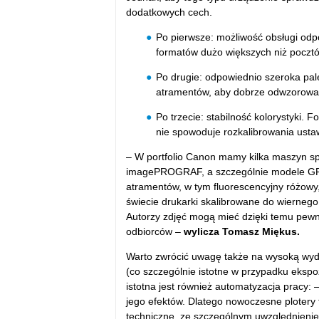
dodatkowych cech.
Po pierwsze: możliwość obsługi odp
formatów dużo większych niż poczt
Po drugie: odpowiednio szeroka pale
atramentów, aby dobrze odwzorować
Po trzecie: stabilność kolorystyki. 
nie spowoduje rozkalibrowania ustaw
– W portfolio Canon mamy kilka maszyn spe
imagePROGRAF, a szczególnie modele GP-
atramentów, w tym fluorescencyjny różowy
świecie drukarki skalibrowane do wierne
Autorzy zdjęć mogą mieć dzięki temu pewno
odbiorców –
wylicza Tomasz Miękus.
Warto zwrócić uwagę także na wysoką wy
(co szczególnie istotne w przypadku ekspoz
istotna jest również automatyzacja pracy:
jego efektów. Dlatego nowoczesne plotery
techniczne, ze szczególnym uwzględnienie