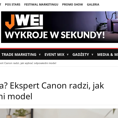
T
POS STARS
FESTIWAL MARKETINGU
PROMO SHOW
GALERIA
TRADE MARKETING
EVENT MIX
GADŻETY
MEDIA & 
∨
∨
∨
pert Canon radzi, jak wybrać odpowiedni model
fa? Ekspert Canon radzi, jak
ni model