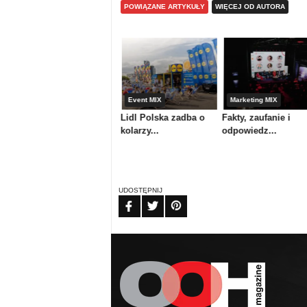
POWIĄZANE ARTYKUŁY
WIĘCEJ OD AUTORA
Media & maszyny
Event MIX
Marketing MIX
Atrium Centrum
Lidl Polska zadba o
Fakty, zaufanie i
Ploterowe or...
kolarzy...
odpowiedz...
UDOSTĘPNIJ
FB
TW
PIN