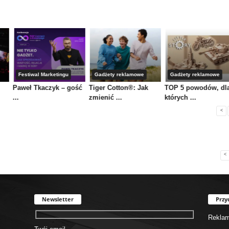
Festiwal Marketingu
Gadżety reklamowe
Gadżety reklamowe
Paweł Tkaczyk – gość
Tiger Cotton®: Jak
TOP 5 powodów, dl
...
zmienić ...
których ...
<
<
Newsletter
Przy
Rekla