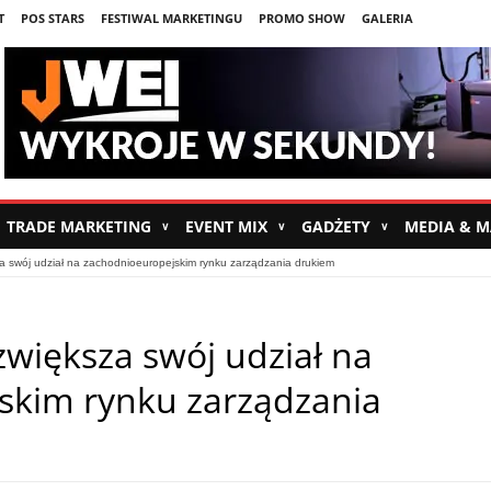
T
POS STARS
FESTIWAL MARKETINGU
PROMO SHOW
GALERIA
TRADE MARKETING
EVENT MIX
GADŻETY
MEDIA & 
∨
∨
∨
 swój udział na zachodnioeuropejskim rynku zarządzania drukiem
większa swój udział na
skim rynku zarządzania