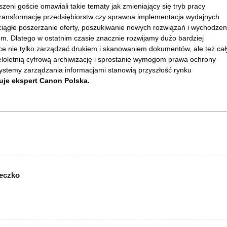
eni goście omawiali takie tematy jak zmieniający się tryb pracy
 transformację przedsiębiorstw czy sprawna implementacja wydajnych
 ciągłe poszerzanie oferty, poszukiwanie nowych rozwiązań i wychodzen
m. Dlatego w ostatnim czasie znacznie rozwijamy dużo bardziej
 nie tylko zarządzać drukiem i skanowaniem dokumentów, ale też ca
wieloletnią cyfrową archiwizację i sprostanie wymogom prawa ochrony
ystemy zarządzania informacjami stanowią przyszłość rynku
e ekspert Canon Polska.
ieczko