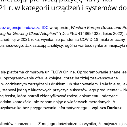
1 r. w kategorii urządzeń i systemów do
rzez agencję badawczą IDC
w raporcie
„Western Europe Device and Pri
ng for Growing Cloud Adoption” ”
(Doc #EUR148684322, lipiec 2022), 
achodniej w 2021 roku, wynika, że pandemia COVID-19 miała znaczny
znesowego. Jak szacują analitycy, ogólna wartość rynku zmniejszyła 
 się platforma chmurowa uniFLOW Online. Oprogramowanie znane jes
ku oprogramowanie oferuje kolejne, coraz bardziej zaawansowane
 w codziennym zarządzaniu drukiem lub skanowaniem. I właśnie to, ja
 stanowi jedną z kluczowych przyczyn sukcesów jego producenta: – N
ing Assist, która potrafi zidentyfikować rodzaj dokumentu, odczytać
wiednim kontekście, nie zapominając o właściwych metadanych. A
 użytkownika bez przygotowania informatyczneg
o
–
wylicza Dariusz
a klientów znaczenie: – Z mojego doświadczenia wynika, że najważniejsz