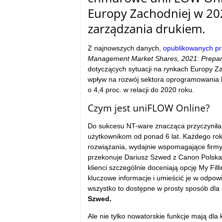
Europy Zachodniej w 202
zarządzania drukiem.
Z najnowszych danych,
opublikowanych p
Management Market Shares, 2021: Prepari
dotyczących sytuacji na rynkach Europy Z
wpływ na rozwój sektora oprogramowania bi
o 4,4 proc. w relacji do 2020 roku.
Czym jest uniFLOW Online?
Do sukcesu NT-ware znacząca przyczyniła
użytkownikom od ponad 6 lat. Każdego ro
rozwiązania, wydajnie wspomagające firmy
przekonuje Dariusz Szwed z Canon Polska,
klienci szczególnie doceniają opcję My Fill
kluczowe informacje i umieścić je w odpo
wszystko to dostępne w prosty sposób dla
Szwed.
Ale nie tylko nowatorskie funkcje mają dl