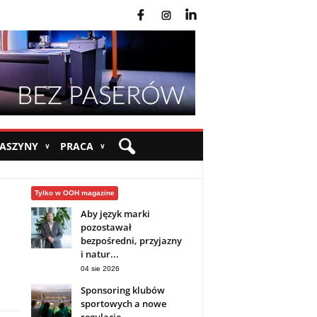
fb
ins
yt
MASZYNY
PRACA
∨
∨
Tylko w OOH magazine
Aby język marki
pozostawał
bezpośredni, przyjazny
i natur...
04 sie 2026
Sponsoring klubów
sportowych a nowe