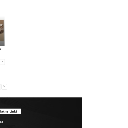
Gadżety reklamowe
Gadżety reklamowe
Marketing MIX
a
Many Mornings:
Nowa era jedzenia
IAB Polska publikuj
skarpetki na...
poza dome...
przewo...
>
>
datne Linki
ma