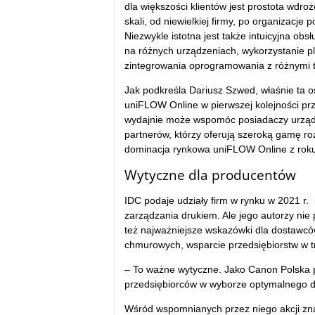
dla większości klientów jest prostota wdr
skali, od niewielkiej firmy, po organizacje
Niezwykle istotna jest także intuicyjna ob
na różnych urządzeniach, wykorzystanie pl
zintegrowania oprogramowania z różnymi t
Jak podkreśla Dariusz Szwed, właśnie ta 
uniFLOW Online w pierwszej kolejności pr
wydajnie może wspomóc posiadaczy urządze
partnerów, którzy oferują szeroką gamę ro
dominacja rynkowa uniFLOW Online z roku 
Wytyczne dla producentów
IDC podaje udziały firm w rynku w 2021 r.
zarządzania drukiem. Ale jego autorzy nie
też najważniejsze wskazówki dla dostawcó
chmurowych, wsparcie przedsiębiorstw w tr
– To ważne wytyczne. Jako Canon Polska 
przedsiębiorców w wyborze optymalnego dl
Wśród wspomnianych przez niego akcji zn