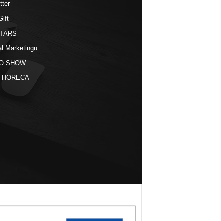
tter
Gift
STARS
al Marketingu
O SHOW
kt HORECA