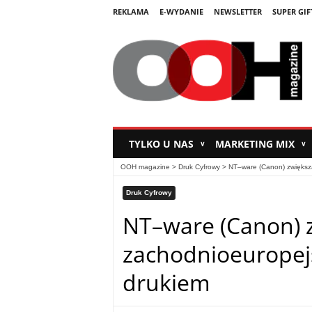
REKLAMA
E-WYDANIE
NEWSLETTER
SUPER GIF
TYLKO U NAS
MARKETING MIX
∨
∨
OOH magazine
>
Druk Cyfrowy
>
NT–ware (Canon) zwiększa
Druk Cyfrowy
NT–ware (Canon) z
zachodnioeuropej
drukiem