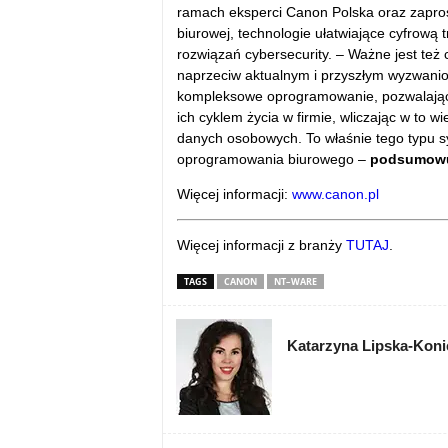
ramach eksperci Canon Polska oraz zaprosz
biurowej, technologie ułatwiające cyfrową
rozwiązań cybersecurity. – Ważne jest też
naprzeciw aktualnym i przyszłym wyzwanio
kompleksowe oprogramowanie, pozwalające
ich cyklem życia w firmie, wliczając w to 
danych osobowych. To właśnie tego typu s
oprogramowania biurowego –
podsumowuj
Więcej informacji:
www.canon.pl
Więcej informacji z branży
TUTAJ
.
TAGS
CANON
NT–WARE
Katarzyna Lipska-Kon