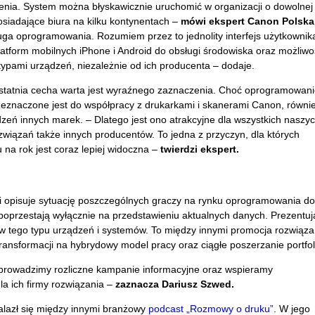
ożenia. System można błyskawicznie uruchomić w organizacji o dowolnej
 posiadające biura na kilku kontynentach –
mówi ekspert Canon Polska
sługa oprogramowania. Rozumiem przez to jednolity interfejs użytkownik
atform mobilnych iPhone i Android do obsługi środowiska oraz możliwo
ypami urządzeń, niezależnie od ich producenta – dodaje.
ostatnia cecha warta jest wyraźnego zaznaczenia. Choć oprogramowani
zeznaczone jest do współpracy z drukarkami i skanerami Canon, równi
ń innych marek. – Dlatego jest ono atrakcyjne dla wszystkich naszy
związań także innych producentów. To jedna z przyczyn, dla których
na rok jest coraz lepiej widoczna –
twierdzi ekspert.
 i opisuje sytuację poszczególnych graczy na rynku oprogramowania do
 poprzestają wyłącznie na przedstawieniu aktualnych danych. Prezentuj
w tego typu urządzeń i systemów. To między innymi promocja rozwiąza
ansformacji na hybrydowy model pracy oraz ciągłe poszerzanie portfol
prowadzimy rozliczne kampanie informacyjne oraz wspieramy
a ich firmy rozwiązania –
zaznacza Dariusz Szwed.
alazł się między innymi branżowy
podcast „Rozmowy o druku”
. W jego