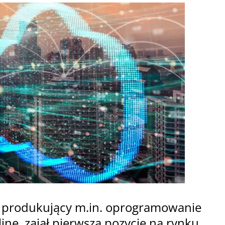
 produkujący m.in. oprogramowanie
e, zajął pierwszą pozycję na rynku