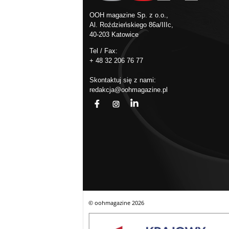
OOH magazine Sp. z o.o.,
Al. Roździeńskiego 86a/IIIc,
40-203 Katowice
Tel / Fax:
+ 48 32 206 76 77
Skontaktuj się z nami:
redakcja@oohmagazine.pl
fb
ins
in
© oohmagazine
2026