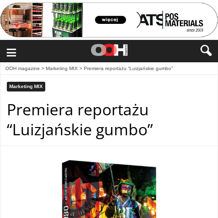
≡
OOH magazine
>
Marketing MIX
>
Premiera reportażu “Luizjańskie gumbo”
Marketing MIX
Premiera reportażu
“Luizjańskie gumbo”