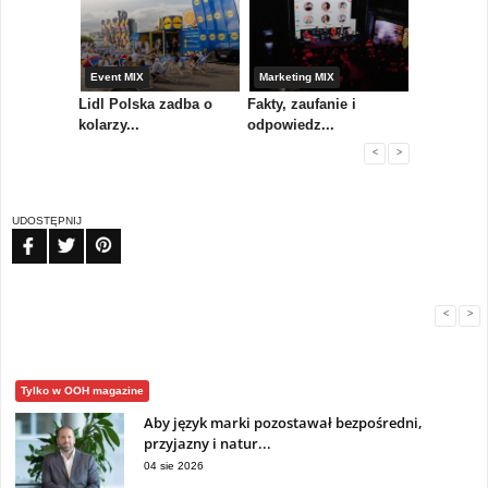
yny
Event MIX
Marketing MIX
Festiwal M
rum
Lidl Polska zadba o
Fakty, zaufanie i
Paweł Tka
..
kolarzy...
odpowiedz...
...
<
>
UDOSTĘPNIJ
FB
TW
PIN
<
>
Tylko w OOH magazine
Aby język marki pozostawał bezpośredni,
przyjazny i natur...
04 sie 2026