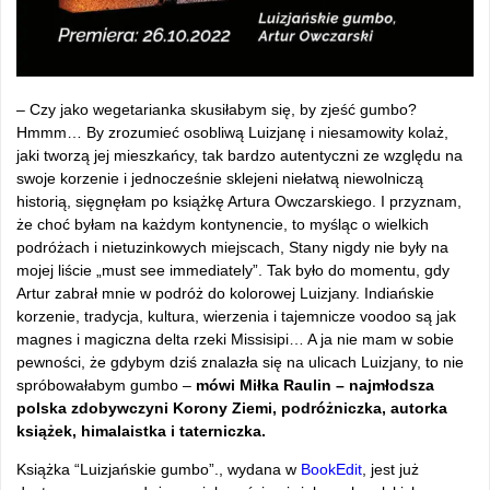
– Czy jako wegetarianka skusiłabym się, by zjeść gumbo?
Hmmm… By zrozumieć osobliwą Luizjanę i niesamowity kolaż,
jaki tworzą jej mieszkańcy, tak bardzo autentyczni ze względu na
swoje korzenie i jednocześnie sklejeni niełatwą niewolniczą
historią, sięgnęłam po książkę Artura Owczarskiego. I przyznam,
że choć byłam na każdym kontynencie, to myśląc o wielkich
podróżach i nietuzinkowych miejscach, Stany nigdy nie były na
mojej liście „must see immediately”. Tak było do momentu, gdy
Artur zabrał mnie w podróż do kolorowej Luizjany. Indiańskie
korzenie, tradycja, kultura, wierzenia i tajemnicze voodoo są jak
magnes i magiczna delta rzeki Missisipi… A ja nie mam w sobie
pewności, że gdybym dziś znalazła się na ulicach Luizjany, to nie
spróbowałabym gumbo –
mówi Miłka Raulin – najmłodsza
polska zdobywczyni Korony Ziemi, podróżniczka, autorka
książek, himalaistka i taterniczka.
Książka “Luizjańskie gumbo”., wydana w
BookEdit
, jest już