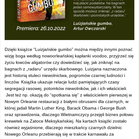
Dzięki książce “Luizjańskie gumbo” można między innymi poznać
wizję boga według nowoorleańskiej kapłanki voodoo, przyjrzeć się
życiu łowców aligatorów czy dowiedzieć się, jak zniknąć na
bagnach z „radaru” urzędu skarbowego. Luizjana naznaczona
jest historią stuleci niewolnictwa, pogromów czarnej ludności i
linczów. Książka ukazuje relacje ludzi pamiętających czasy
segregacji rasowej, potomków niewolników, jak i ich właścicieli.
Jest też np. okazją do “spotkania się” z właścicielem pierwszej w
Nowym Orleanie restauracji z białymi obrusami dla czarnych, w
której jadali Martin Luther King, Barack Obama i George Bush
oraz sprawdzenia, dlaczego Wietnamczycy przejęli biznes połowu
krewetek na Zatoce Meksykańskiej. Na kartach książki zostało
również wyjaśnione, dlaczego mieszkańcy czarnych dzielnic
Nowego Orleanu przebierają się w trakcie karnawału za