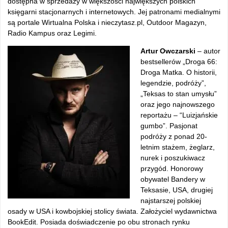
dostępna w sprzedaży w większości największych polskich
księgarni stacjonarnych i internetowych. Jej patronami medialnymi
są portale Wirtualna Polska i nieczytasz.pl, Outdoor Magazyn,
Radio Kampus oraz Legimi.
Artur Owczarski
– autor
bestsellerów „Droga 66:
Droga Matka. O historii,
legendzie, podróży”,
„Teksas to stan umysłu”
oraz jego najnowszego
reportażu – “Luizjańskie
gumbo”. Pasjonat
podróży z ponad 20-
letnim stażem, żeglarz,
nurek i poszukiwacz
przygód. Honorowy
obywatel Bandery w
Teksasie, USA, drugiej
najstarszej polskiej
osady w USA i kowbojskiej stolicy świata. Założyciel wydawnictwa
BookEdit. Posiada doświadczenie po obu stronach rynku