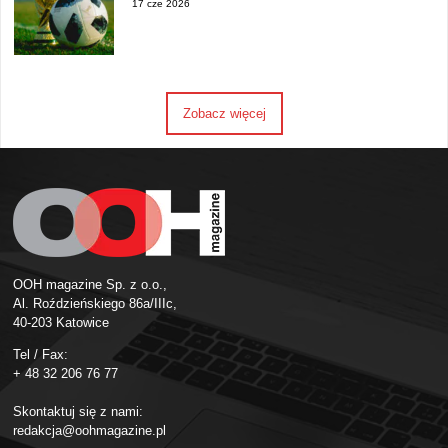
17 cze 2026
Zobacz więcej
OOH magazine Sp. z o.o.,
Al. Roździeńskiego 86a/IIIc,
40-203 Katowice
Tel / Fax:
+ 48 32 206 76 77
Skontaktuj się z nami:
redakcja@oohmagazine.pl
fb
ins
in