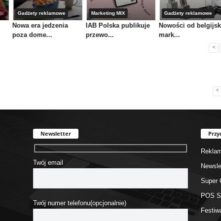
Gadżety reklamowe
Marketing MIX
Gadżety reklamowe
Nowa era jedzenia
IAB Polska publikuje
Nowości od belgijsk
poza dome...
przewo...
mark...
<
<
Newsletter
Przy
Rekla
Twój email
Newsle
Super 
POS 
Twój numer telefonu(opcjonalnie)
Festiw