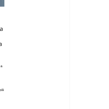
a
a
 a
lii