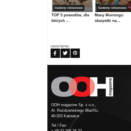
Gadżety reklamowe
Gadżety reklamowe
Gadżety reklamowe
Słodka siła wizerunku
TOP 5 powodów, dla
Many Mornings:
od B&...
których ...
skarpetki na...
UDOSTĘPNIJ
FB
TW
PIN
OOH magazine Sp. z o.o.,
Al. Roździeńskiego 86a/IIIc,
40-203 Katowice
Tel / Fax:
+ 48 32 206 76 77