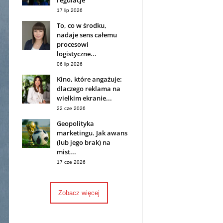
regulacje
17 lip 2026
To, co w środku,
nadaje sens całemu
procesowi
logistyczne...
06 lip 2026
Kino, które angażuje:
dlaczego reklama na
wielkim ekranie...
22 cze 2026
Geopolityka
marketingu. Jak awans
(lub jego brak) na
mist...
17 cze 2026
Zobacz więcej