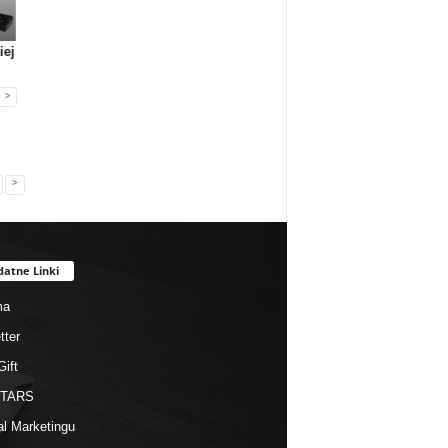
Gadżety reklamowe
Gadżety reklamowe
Gadżety reklamowe
iej
Prezentowe.pl: Luksus
Pagani Pens SA
Firma MIDAR oferuj
to ni...
przejmuje ma...
komplek...
>
>
datne Linki
ma
tter
Gift
STARS
al Marketingu