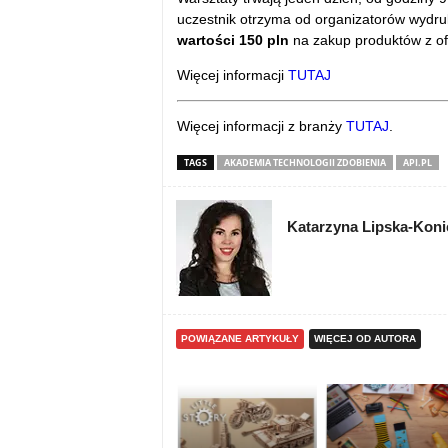
uczestnik otrzyma od organizatorów wydru
wartości 150 pln
na zakup produktów z ofe
Więcej informacji
TUTAJ
Więcej informacji z branży
TUTAJ
.
TAGS
AKADEMIA TECHNOLOGII ZDOBIENIA
API.PL
Katarzyna Lipska-Kon
POWIĄZANE ARTYKUŁY
WIĘCEJ OD AUTORA