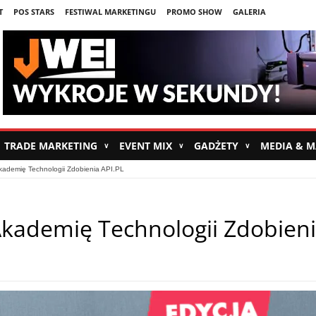
T
POS STARS
FESTIWAL MARKETINGU
PROMO SHOW
GALERIA
TRADE MARKETING
EVENT MIX
GADŻETY
MEDIA & 
∨
∨
∨
kademię Technologii Zdobienia API.PL
Akademię Technologii Zdobien