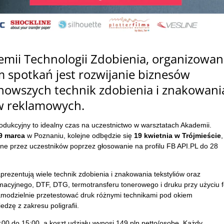
emii Technologii Zdobienia, organizowan
m spotkań jest rozwijanie biznesów
nowszych technik zdobienia i znakowani
ów reklamowych.
dukcyjny to idealny czas na uczestnictwo w warsztatach Akademii.
9 marca
w Poznaniu, kolejne odbędzie się
19 kwietnia w Trójmieście
,
ne przez uczestników poprzez głosowanie na profilu FB API.PL do 28
prezentują wiele technik zdobienia i znakowania tekstyliów oraz
cyjnego, DTF, DTG, termotransferu tonerowego i druku przy użyciu fo
samodzielnie przetestować druk różnymi technikami pod okiem
dzę z zakresu poligrafii.
:00 do 15:00, a koszt udziału wynosi 149 pln netto/osobę. Każdy