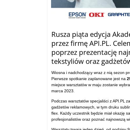
Rusza piąta edycja Akad
przez firmę API.PL. Cele
poprzez prezentację naj
tekstyliów oraz gadżet
Wiosna i nadchodzący wraz z nią sezon pro
Pierwsze spotkanie zaplanowane jest na
2
miejsce warsztatów w maju zostanie wybra
marca 2023.
Podczas warsztatów specjaliści z API.PL za
gadżetów reklamowych, w tym druku sublima
flex. Każdy uczestnik będzie miał okazję 
profesjonalistów oraz poznać najnowszą wie
Warsztaty trwają jeden dzień, od godziny 9