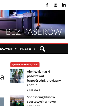
fb
ins
yt
MASZYNY
PRACA
∨
∨
Tylko w OOH magazine
Aby język marki
ia
pozostawał
bezpośredni, przyjazny
i natur...
04 sie 2026
Sponsoring klubów
sportowych a nowe