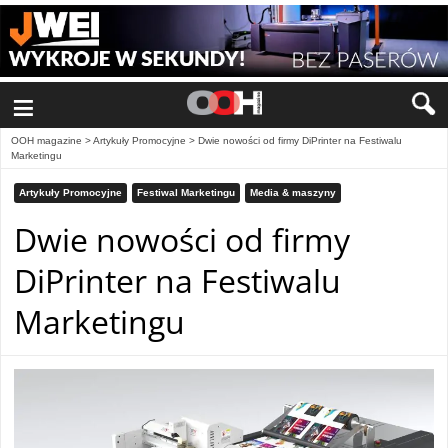
≡
OOH magazine
>
Artykuły Promocyjne
>
Dwie nowości od firmy DiPrinter na Festiwalu
Marketingu
Artykuły Promocyjne
Festiwal Marketingu
Media & maszyny
Dwie nowości od firmy
DiPrinter na Festiwalu
Marketingu