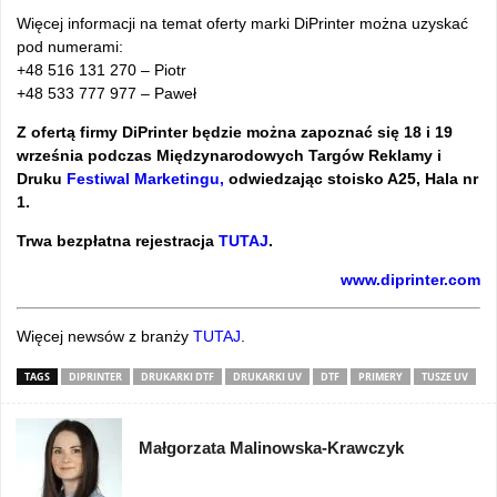
Więcej informacji na temat oferty marki DiPrinter można uzyskać
pod numerami:
+48 516 131 270 – Piotr
+48 533 777 977 – Paweł
Z ofertą firmy DiPrinter będzie można zapoznać się 18 i 19
września podczas Międzynarodowych Targów Reklamy i
Druku
Festiwal Marketingu,
odwiedzając stoisko A25, Hala nr
1.
Trwa bezpłatna rejestracja
TUTAJ
.
www.diprinter.com
Więcej newsów z branży
TUTAJ
.
TAGS
DIPRINTER
DRUKARKI DTF
DRUKARKI UV
DTF
PRIMERY
TUSZE UV
Małgorzata Malinowska-Krawczyk