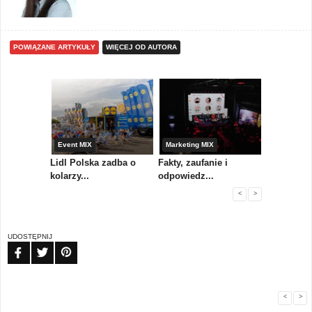
POWIĄZANE ARTYKUŁY
WIĘCEJ OD AUTORA
yny
Event MIX
Marketing MIX
Festiwal M
rum
Lidl Polska zadba o
Fakty, zaufanie i
Paweł Tka
..
kolarzy...
odpowiedz...
...
<
>
UDOSTĘPNIJ
FB
TW
PIN
<
>