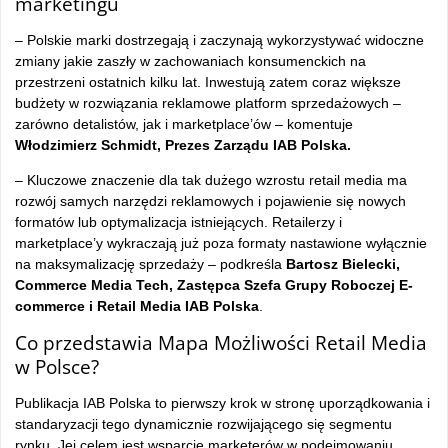
marketingu
– Polskie marki dostrzegaj
ą i zaczynają wykorzystywać widoczne
zmiany jakie zaszły w zachowaniach konsumenckich na
przestrzeni ostatnich kilku lat. Inwestują zatem coraz większe
budżety w rozwiązania reklamowe platform sprzedażowych
–
zar
ówno detalistów, jak i marketplace’ów
– komentuje
W
łodzimierz Schmidt, Prezes Zarządu IAB Polska.
– Kluczowe znaczenie dla tak du
żego wzrostu retail media ma
rozw
ój samych narz
ędzi reklamowych i pojawienie się nowych
format
ów lub optymalizacja istniej
ących. Retailerzy i
marketplace’y wykraczają już poza formaty nastawione wyłącznie
na maksymalizację sprzedaży
– podkre
śla
Bartosz Bielecki,
Commerce Media Tech, Zastępca Szefa Grupy Roboczej E-
commerce i Retail Media IAB Polska
.
Co przedstawia Mapa Możliwości Retail Media
w Polsce?
Publikacja IAB Polska to pierwszy krok w stronę uporządkowania i
standaryzacji tego dynamicznie rozwijającego się segmentu
rynku. Jej celem jest wsparcie marketer
ów w podejmowaniu