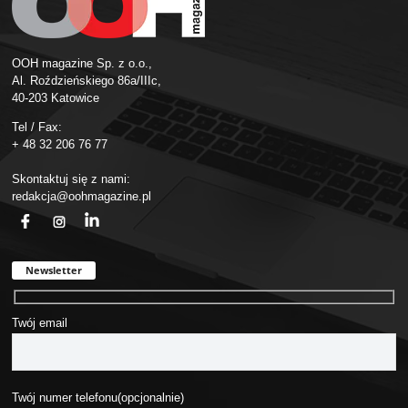
OOH magazine Sp. z o.o.,
Al. Roździeńskiego 86a/IIIc,
40-203 Katowice
Tel / Fax:
+ 48 32 206 76 77
Skontaktuj się z nami:
redakcja@oohmagazine.pl
fb
ins
in
Newsletter
Twój email
Twój numer telefonu(opcjonalnie)