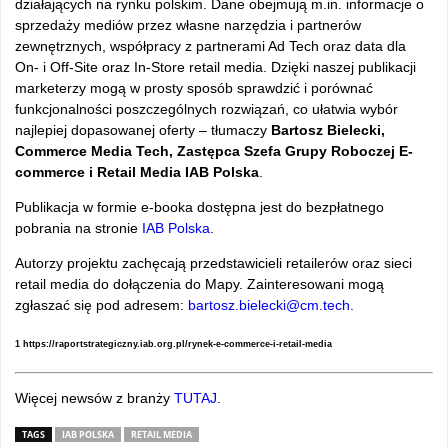
dzia
łających na rynku polskim. Dane obejmują m.in. informacje o
sprzedaży medi
ów przez w
łasne narzędzia i partner
ów
zewn
ętrznych, wsp
ó
łpracy z partnerami Ad Tech oraz data dla
On- i Off-Site oraz In-Store retail media.
Dzięki naszej publikacji
marketerzy mogą w prosty spos
ób sprawdzi
ć i por
ówna
ć
funkcjonalności poszczeg
ólnych rozwi
ązań, co ułatwia wyb
ór
najlepiej dopasowanej oferty
– t
łumaczy
Bartosz Bielecki,
Commerce Media Tech, Zastępca Szefa Grupy Roboczej E-
commerce i Retail Media IAB Polska
.
Publikacja w formie e-booka dostępna jest do bezpłatnego
pobrania na stronie
IAB Polska
.
Autorzy projektu zachęcają przedstawicieli retailer
ów oraz sieci
retail media do do
łączenia do Mapy. Zainteresowani mogą
zgłaszać się pod adresem:
bartosz.bielecki@cm.tech
.
1 https://raportstrategiczny.iab.org.pl/rynek-e-commerce-i-retail-media
Więcej newsów z branży
TUTAJ
.
TAGS
IAB POLSKA
RETAIL MEDIA