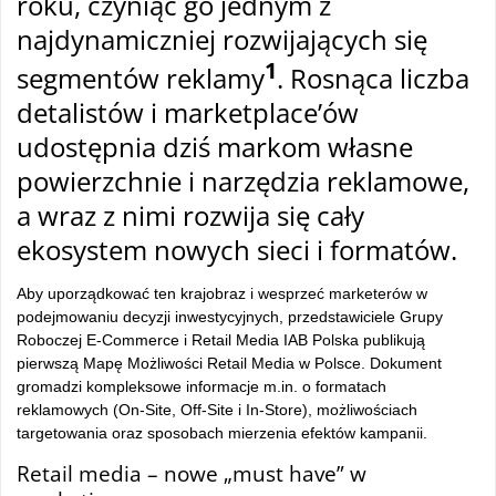
roku, czyniąc go jednym z
najdynamiczniej rozwijających się
1
segment
ów reklamy
. Rosn
ąca liczba
detalist
ów i marketplace’ów
udost
ępnia dziś markom własne
powierzchnie i narzędzia reklamowe,
a wraz z nimi rozwija się cały
ekosystem nowych sieci i format
ów.
Aby uporz
ądkować ten krajobraz i wesprzeć marketer
ów w
podejmowaniu decyzji inwestycyjnych, przedstawiciele Grupy
Roboczej E-Commerce i Retail Media IAB Polska publikuj
ą
pierwszą Mapę Możliwości Retail Media w Polsce. Dokument
gromadzi kompleksowe informacje m.in. o formatach
reklamowych (On-Site, Off-Site i In-Store), możliwościach
targetowania oraz sposobach mierzenia efekt
ów kampanii.
Retail media
– nowe „must have” w