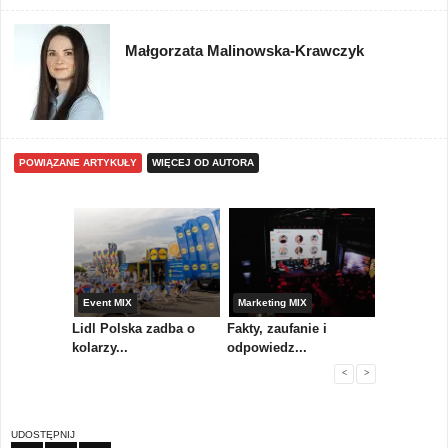
Małgorzata Malinowska-Krawczyk
POWIĄZANE ARTYKUŁY
WIĘCEJ OD AUTORA
yny
Event MIX
Marketing MIX
Festiwal M
rum
Lidl Polska zadba o
Fakty, zaufanie i
Paweł Tka
..
kolarzy...
odpowiedz...
...
<
>
UDOSTĘPNIJ
FB
TW
PIN