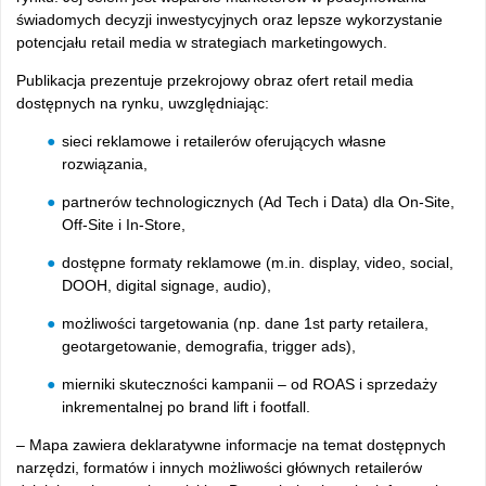
świadomych decyzji inwestycyjnych oraz lepsze wykorzystanie
potencjału retail media w strategiach marketingowych.
Publikacja prezentuje przekrojowy obraz ofert retail media
dostępnych na rynku, uwzględniając:
sieci reklamowe i retailer
ów oferuj
ących własne
rozwiązania,
partner
ów technologicznych (Ad Tech i Data) dla On-Site,
Off-Site i In-Store,
dost
ępne formaty reklamowe (m.in. display, video, social,
DOOH, digital signage, audio),
mo
żliwości targetowania (np. dane 1st party retailera,
geotargetowanie, demografia, trigger ads),
mierniki skuteczno
ści kampanii
– od ROAS i sprzeda
ży
inkrementalnej po brand lift i footfall.
– Mapa zawiera deklaratywne informacje na temat dost
ępnych
narzędzi, format
ów i innych mo
żliwości gł
ównych retailerów