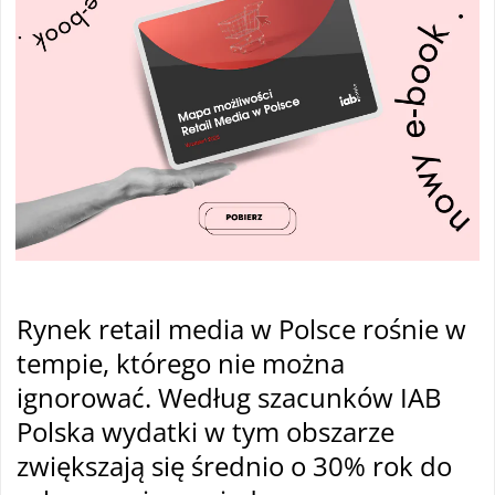
Rynek retail media w Polsce ro
śnie w
tempie, kt
órego nie mo
żna
ignorować. Według szacunk
ów IAB
Polska wydatki w tym obszarze
zwi
ększają się średnio o 30% rok do