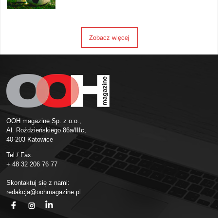
Zobacz więcej
OOH magazine Sp. z o.o.,
Al. Roździeńskiego 86a/IIIc,
40-203 Katowice
Tel / Fax:
+ 48 32 206 76 77
Skontaktuj się z nami:
redakcja@oohmagazine.pl
fb
ins
in