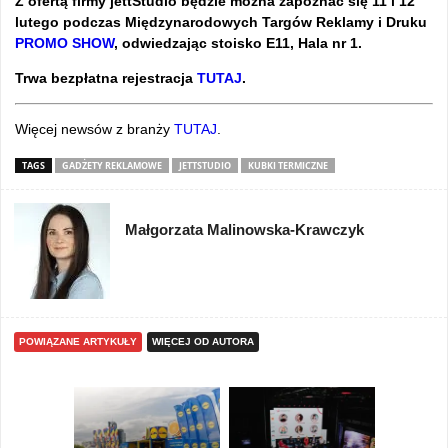
Z ofertą firmy jettStudio będzie można zapoznać się 11 i 12
lutego podczas Międzynarodowych Targów Reklamy i Druku
PROMO SHOW
, odwiedzając stoisko E11, Hala nr 1.
Trwa bezpłatna rejestracja
TUTAJ
.
Więcej newsów z branży
TUTAJ
.
TAGS
GADŻETY REKLAMOWE
JETTSTUDIO
KUBKI TERMICZNE
Małgorzata Malinowska-Krawczyk
POWIĄZANE ARTYKUŁY
WIĘCEJ OD AUTORA