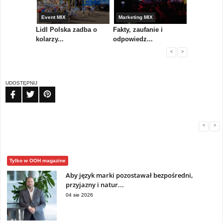
yny
Event MIX
Marketing MIX
Festiwal M
rum
Lidl Polska zadba o
Fakty, zaufanie i
Paweł Tka
..
kolarzy...
odpowiedz...
...
<
>
UDOSTĘPNIJ
FB
TW
PIN
<
>
Tylko w OOH magazine
Aby język marki pozostawał bezpośredni,
przyjazny i natur...
04 sie 2026