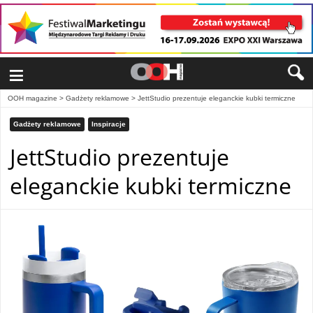
≡
OOH magazine
>
Gadżety reklamowe
>
JettStudio prezentuje eleganckie kubki termiczne
Gadżety reklamowe
Inspiracje
JettStudio prezentuje
eleganckie kubki termiczne