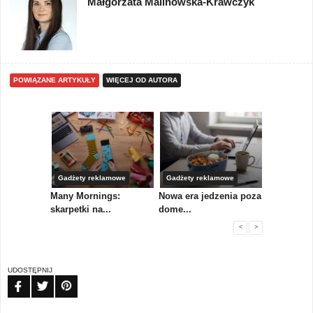
Małgorzata Malinowska-Krawczyk
POWIĄZANE ARTYKUŁY
WIĘCEJ OD AUTORA
Gadżety reklamowe
Gadżety reklamowe
Marketing 
koły,
Many Mornings:
Nowa era jedzenia poza
IAB Polska
skarpetki na...
dome...
przewo...
<
>
UDOSTĘPNIJ
FB
TW
PIN