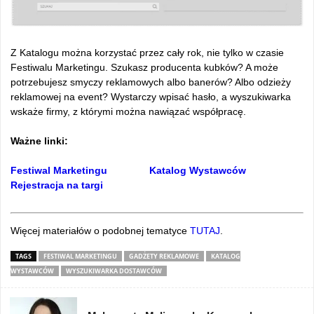
tam
Z Katalogu można korzystać przez cały rok, nie tylko w czasie
Festiwalu Marketingu. Szukasz producenta kubków? A może
potrzebujesz smyczy reklamowych albo banerów? Albo odzieży
reklamowej na event? Wystarczy wpisać hasło, a wyszukiwarka
wskaże firmy, z którymi można nawiązać współpracę.
tam
Ważne linki:
tam
Festiwal Marketingu
Katalog Wystawców
Rejestracja na targi
tam
Więcej materiałów o podobnej tematyce
TUTAJ
.
TAGS
FESTIWAL MARKETINGU
GADŻETY REKLAMOWE
KATALOG
WYSTAWCÓW
WYSZUKIWARKA DOSTAWCÓW