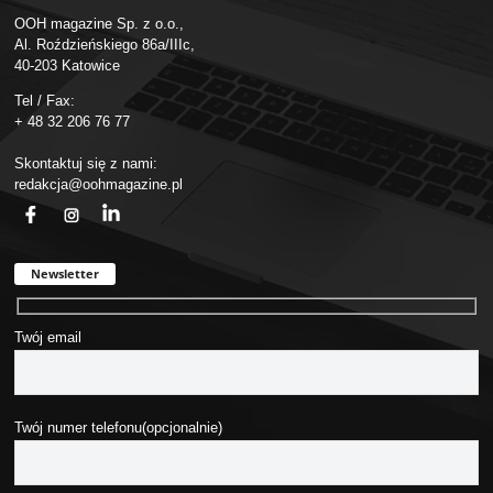
OOH magazine Sp. z o.o.,
Al. Roździeńskiego 86a/IIIc,
40-203 Katowice
Tel / Fax:
+ 48 32 206 76 77
Skontaktuj się z nami:
redakcja@oohmagazine.pl
fb
ins
in
Newsletter
Twój email
Twój numer telefonu(opcjonalnie)