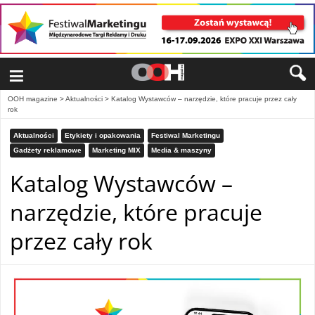
≡
OOH magazine
>
Aktualności
>
Katalog Wystawców – narzędzie, które pracuje przez cały
rok
Aktualności
Etykiety i opakowania
Festiwal Marketingu
Gadżety reklamowe
Marketing MIX
Media & maszyny
Katalog Wystawców –
narzędzie, które pracuje
przez cały rok