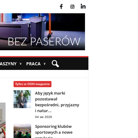
fb
ins
yt
MASZYNY
PRACA
∨
∨
Tylko w OOH magazine
Aby język marki
pozostawał
bezpośredni, przyjazny
i natur...
04 sie 2026
Sponsoring klubów
sportowych a nowe