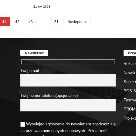
21 kwi 2023
41
42
43
…
51
Następne »
Newsletter
Przy
Rekla
Twój email
Newsle
Super 
POS 
Twój numer telefonu(opcjonalnie)
Festiw
PROM
Proje
Wysyłając zgłoszenie do newslettera zgadzasz się
na przetwarzanie danych osobowych. Pełna treść