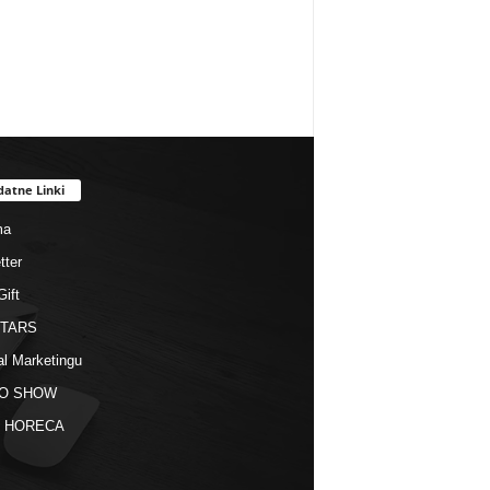
datne Linki
ma
tter
Gift
STARS
al Marketingu
O SHOW
kt HORECA