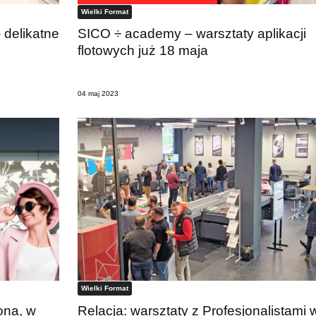
Wielki Format
 delikatne
SICO ÷ academy – warsztaty aplikacji
flotowych już 18 maja
04 maj 2023
Wielki Format
ona, w
Relacja: warsztaty z Profesjonalistami 