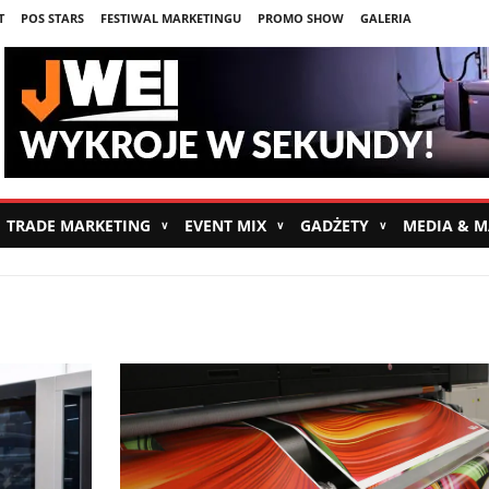
T
POS STARS
FESTIWAL MARKETINGU
PROMO SHOW
GALERIA
TRADE MARKETING
EVENT MIX
GADŻETY
MEDIA & 
∨
∨
∨