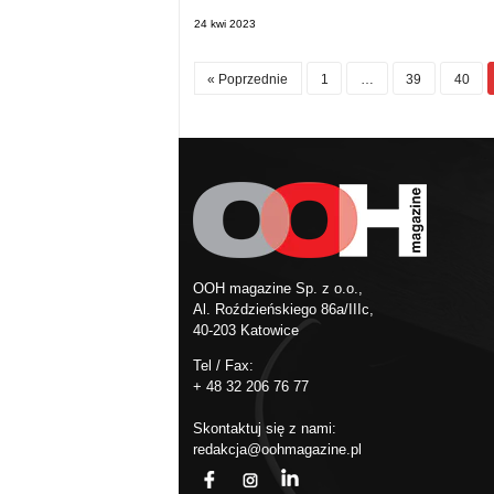
24 kwi 2023
« Poprzednie
1
…
39
40
OOH magazine Sp. z o.o.,
Al. Roździeńskiego 86a/IIIc,
40-203 Katowice
Tel / Fax:
+ 48 32 206 76 77
Skontaktuj się z nami:
redakcja@oohmagazine.pl
fb
ins
in