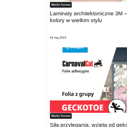
Wielki Format
Laminaty architektoniczne 3M –
kolory w wielkim stylu
04 maj 2023
Wielki Format
Siła przylegania, wzięta od gek