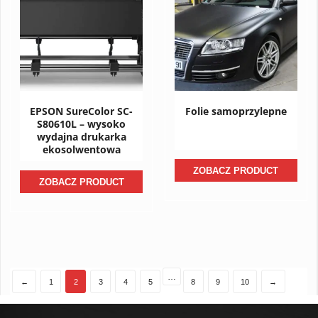
EPSON SureColor SC-
Folie samoprzylepne
S80610L – wysoko
wydajna drukarka
ekosolwentowa
ZOBACZ PRODUCT
ZOBACZ PRODUCT
…
←
1
2
3
4
5
8
9
10
→