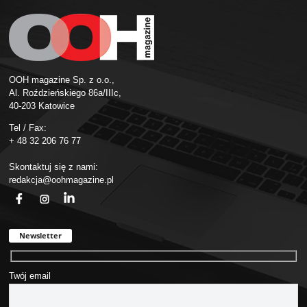
OOH magazine Sp. z o.o.,
Al. Roździeńskiego 86a/IIIc,
40-203 Katowice
Tel / Fax:
+ 48 32 206 76 77
Skontaktuj się z nami:
redakcja@oohmagazine.pl
fb
ins
in
Newsletter
Twój email