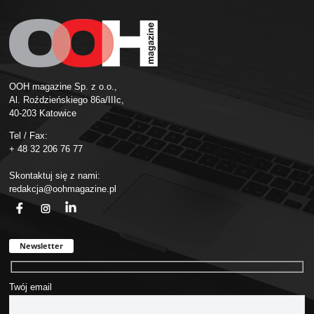
OOH magazine Sp. z o.o.,
Al. Roździeńskiego 86a/IIIc,
40-203 Katowice
Tel / Fax:
+ 48 32 206 76 77
Skontaktuj się z nami:
redakcja@oohmagazine.pl
fb
ins
in
Newsletter
Twój email