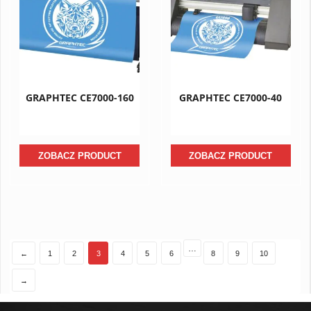
GRAPHTEC CE7000-160
GRAPHTEC CE7000-40
ZOBACZ PRODUCT
ZOBACZ PRODUCT
…
←
1
2
3
4
5
6
8
9
10
→