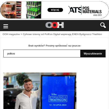
≡
OOH magazine
>
Cyfrowe totemy od PolKos Digital wspierają ENEA Bydgoszcz Triathlon
Brak wyników? Prosimy spróbować raz jeszcze
Wyszukiwanie