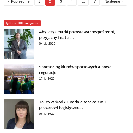
« Poprzednie
1
2
3
4
…
7
Następne »
Tylko w OOH magazine
Aby język marki pozostawał bezpośredni,
przyjazny i natur...
04 sie 2026
Sponsoring klubów sportowych a nowe
regulacje
17 lip 2026
To, co w środku, nadaje sens całemu
procesowi logistyczne...
06 lip 2026