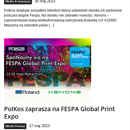
30 maj 2023
Media & maszyny
PolKos dziękuje wszystkim klientom którzy odwiedzili stoiska ich partnerów
podczas targów Fespa. Na stoisku nie zabrakło nowości: Xenons –
zaprezentował nową wielkoformatową hybrydową drukarkę UV XJ2000.
Maszyna na szerokim pasie […]
PolKos zaprasza na FESPA Global Print
Expo
17 maj 2023
Wielki Format