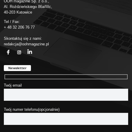
OOH magazine Sp. z o.o.,
Al. Roździeńskiego 86a/IIIc,
40-203 Katowice
Tel / Fax:
+ 48 32 206 76 77
Skontaktuj się z nami:
redakcja@oohmagazine.pl
fb
ins
in
Newsletter
Twój email
Twój numer telefonu(opcjonalnie)