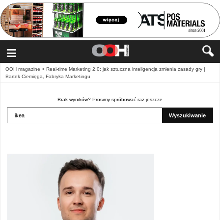
≡
OOH magazine
>
Real-time Marketing 2.0: jak sztuczna inteligencja zmienia zasady gry |
Bartek Ciemięga, Fabryka Marketingu
Brak wyników? Prosimy spróbować raz jeszcze
Wyszukiwanie