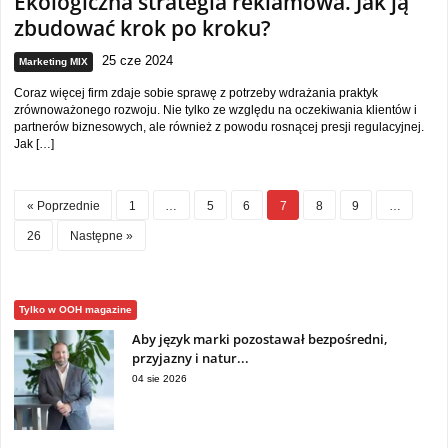
Ekologiczna strategia reklamowa. Jak ją
zbudować krok po kroku?
25 cze 2024
Marketing MIX
Coraz więcej firm zdaje sobie sprawę z potrzeby wdrażania praktyk
zrównoważonego rozwoju. Nie tylko ze względu na oczekiwania klientów i
partnerów biznesowych, ale również z powodu rosnącej presji regulacyjnej.
Jak […]
« Poprzednie
1
…
5
6
7
8
9
…
26
Następne »
Tylko w OOH magazine
Aby język marki pozostawał bezpośredni,
przyjazny i natur...
04 sie 2026