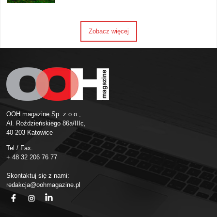
Zobacz więcej
OOH magazine Sp. z o.o.,
Al. Roździeńskiego 86a/IIIc,
40-203 Katowice
Tel / Fax:
+ 48 32 206 76 77
Skontaktuj się z nami:
redakcja@oohmagazine.pl
fb
ins
in