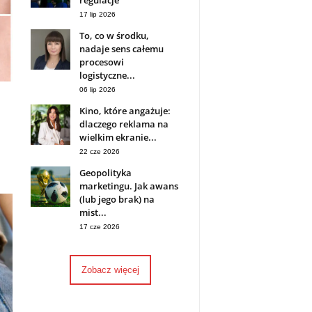
regulacje
17 lip 2026
To, co w środku,
nadaje sens całemu
procesowi
logistyczne...
06 lip 2026
Kino, które angażuje:
dlaczego reklama na
wielkim ekranie...
22 cze 2026
Geopolityka
marketingu. Jak awans
(lub jego brak) na
mist...
17 cze 2026
Zobacz więcej