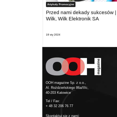
Artykuły Promocyjne
Przed nami dekady sukcesów |
Wilk, Wilk Elektronik SA
19 sty 2024
OOH magazine Sp. z o.o.,
Al. Roździeńskiego 86a/IIIc,
40-203 Katowice
Tel / Fax:
+ 48 32 206 76 77
Skontaktuj się z nami: