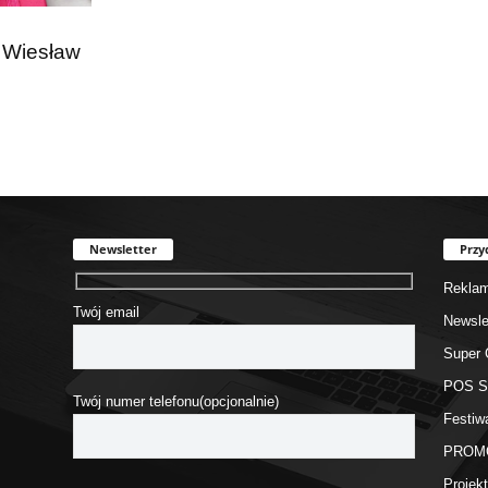
 Wiesław
Newsletter
Przy
Rekla
Twój email
Newsle
Super 
POS 
Twój numer telefonu(opcjonalnie)
Festiw
PROM
Proje