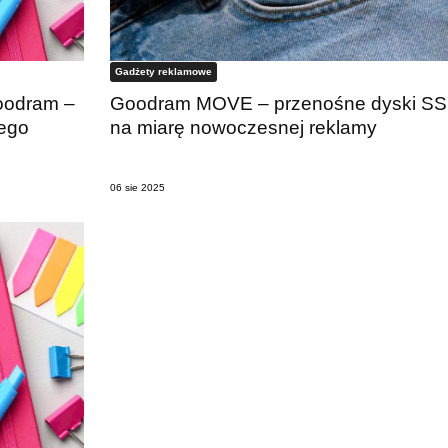
Gadżety reklamowe
oodram –
Goodram MOVE – przenośne dyski S
nego
na miarę nowoczesnej reklamy
06 sie 2025