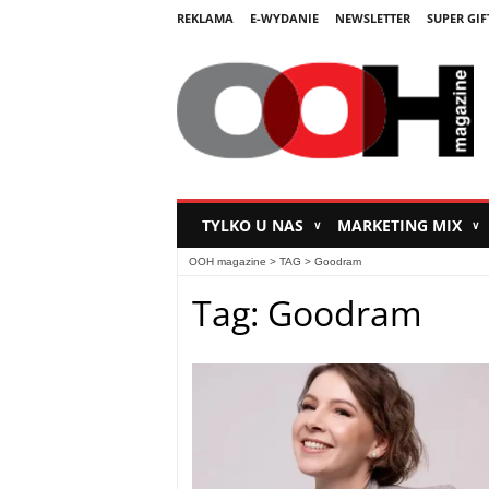
REKLAMA
E-WYDANIE
NEWSLETTER
SUPER GIF
TYLKO U NAS
MARKETING MIX
∨
∨
OOH magazine
> TAG > Goodram
Tag: Goodram