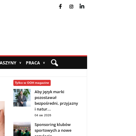
fb
ins
yt
MASZYNY
PRACA
∨
∨
Tylko w OOH magazine
Aby język marki
pozostawał
bezpośredni, przyjazny
i natur...
04 sie 2026
Sponsoring klubów
sportowych a nowe