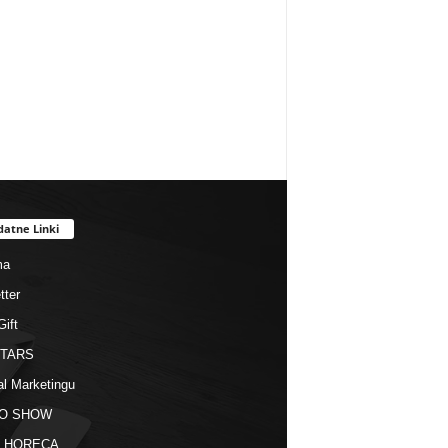
datne Linki
ma
tter
Gift
STARS
al Marketingu
O SHOW
kt HORECA