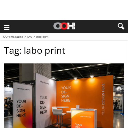
≡
OOH magazine
> TAG > labo print
Tag: labo print