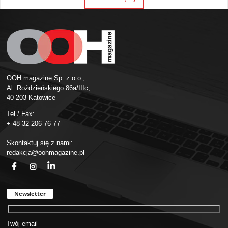
OOH magazine Sp. z o.o.,
Al. Roździeńskiego 86a/IIIc,
40-203 Katowice
Tel / Fax:
+ 48 32 206 76 77
Skontaktuj się z nami:
redakcja@oohmagazine.pl
fb
ins
in
Newsletter
Twój email