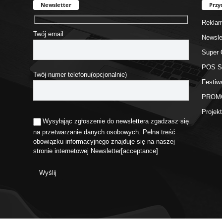
Newsletter
Przy
Rekla
Twój email
Newsle
Super 
POS 
Twój numer telefonu(opcjonalnie)
Festiw
PROM
Proje
Wysyłając zgłoszenie do newslettera zgadzasz się
na przetwarzanie danych osobowych. Pełna treść
obowiązku informacyjnego znajduje się na naszej
stronie internetowej
Newsletter
[acceptance]