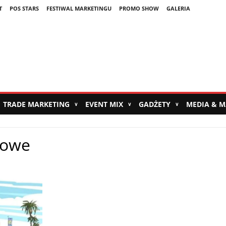
T
POS STARS
FESTIWAL MARKETINGU
PROMO SHOW
GALERIA
TRADE MARKETING
EVENT MIX
GADŻETY
MEDIA & 
∨
∨
∨
gowe