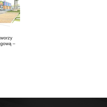
tworzy
egową –