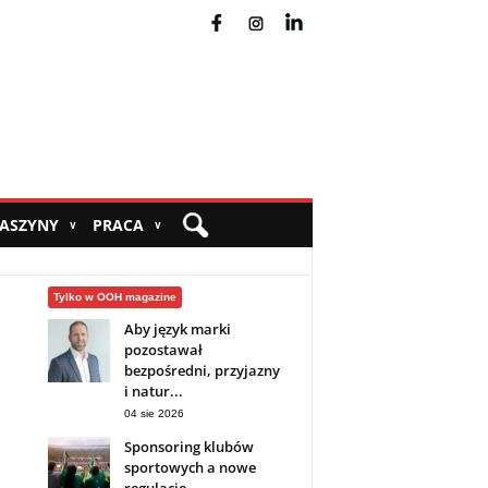
fb
ins
yt
MASZYNY
PRACA
∨
∨
Tylko w OOH magazine
Aby język marki
pozostawał
bezpośredni, przyjazny
i natur...
04 sie 2026
Sponsoring klubów
sportowych a nowe