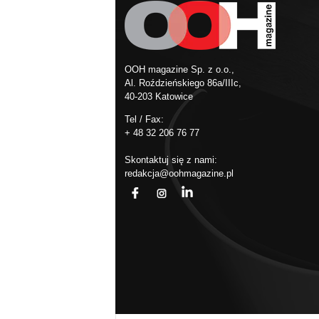
OOH magazine Sp. z o.o.,
Al. Roździeńskiego 86a/IIIc,
40-203 Katowice
Tel / Fax:
+ 48 32 206 76 77
Skontaktuj się z nami:
redakcja@oohmagazine.pl
fb
ins
in