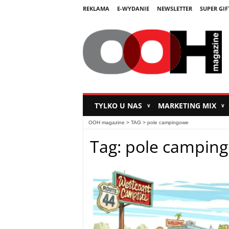
REKLAMA
E-WYDANIE
NEWSLETTER
SUPER GIF
TYLKO U NAS
MARKETING MIX
∨
∨
OOH magazine
> TAG > pole campingowe
Tag: pole campin