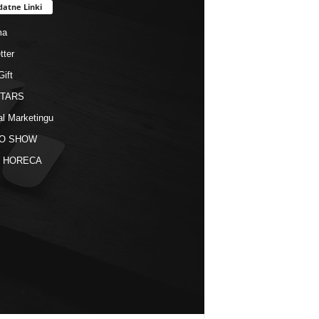
datne Linki
ma
tter
Gift
STARS
al Marketingu
O SHOW
kt HORECA