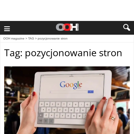
≡
OOH magazine
> TAG > pozycjonowanie stron
Tag: pozycjonowanie stron