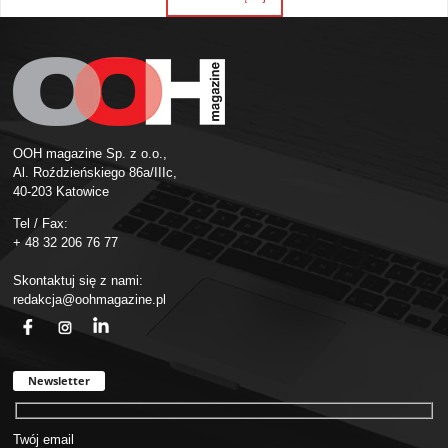
OOH magazine Sp. z o.o.,
Al. Roździeńskiego 86a/IIIc,
40-203 Katowice
Tel / Fax:
+ 48 32 206 76 77
Skontaktuj się z nami:
redakcja@oohmagazine.pl
fb
ins
in
Newsletter
Twój email