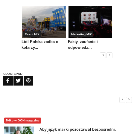
yny
Event MIX
Marketing MIX
Festiwal M
rum
Lidl Polska zadba o
Fakty, zaufanie i
Paweł Tka
..
kolarzy...
odpowiedz...
...
<
>
UDOSTĘPNIJ
FB
TW
PIN
<
>
Tylko w OOH magazine
Aby język marki pozostawał bezpośredni,