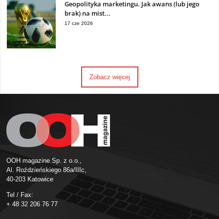
Geopolityka marketingu. Jak awans (lub jego
brak) na mist...
17 cze 2026
Zobacz więcej
OOH magazine Sp. z o.o.,
Al. Roździeńskiego 86a/IIIc,
40-203 Katowice
Tel / Fax:
+ 48 32 206 76 77