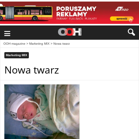
≡
OOH magazine
>
Marketing MIX
>
Nowa twarz
Marketing MIX
Nowa twarz