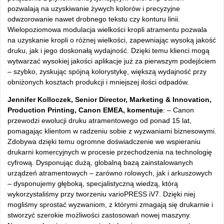
pozwalają na uzyskiwanie żywych kolorów i precyzyjne
odwzorowanie nawet drobnego tekstu czy konturu linii.
Wielopoziomowa modulacja wielkości kropli atramentu pozwala
na uzyskanie kropli o różnej wielkości, zapewniając wysoką jakość
druku, jak i jego doskonałą wydajność. Dzięki temu klienci mogą
wytwarzać wysokiej jakości aplikacje już za pierwszym podejściem
– szybko, zyskując spójną kolorystykę, większą wydajność przy
obniżonych kosztach produkcji i mniejszej ilości odpadów.
Jennifer Kolloczek, Senior Director, Marketing & Innovation,
Production Printing, Canon EMEA, komentuje
: – Canon
przewodzi ewolucji druku atramentowego od ponad 15 lat,
pomagając klientom w radzeniu sobie z wyzwaniami biznesowymi.
Zdobywa dzięki temu ogromne doświadczenie we wspieraniu
drukarni komercyjnych w procesie przechodzenia na technologię
cyfrową. Dysponując dużą, globalną bazą zainstalowanych
urządzeń atramentowych – zarówno rolowych, jak i arkuszowych
– dysponujemy głęboką, specjalistyczną wiedzą, którą
wykorzystaliśmy przy tworzeniu varioPRESS iV7. Dzięki niej
mogliśmy sprostać wyzwaniom, z którymi zmagają się drukarnie i
stworzyć szerokie możliwości zastosowań nowej maszyny.