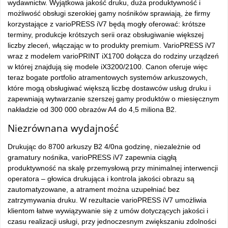
wydawnictw. Wyjątkowa jakość druku, duża produktywność i
możliwość obsługi szerokiej gamy nośników sprawiają, że firmy
korzystające z varioPRESS iV7 będą mogły oferować: krótsze
terminy, produkcje krótszych serii oraz obsługiwanie większej
liczby zleceń, włączając w to produkty premium. VarioPRESS iV7
wraz z modelem varioPRINT iX1700 dołącza do rodziny urządzeń
w której znajdują się modele iX3200/2100. Canon oferuje więc
teraz bogate portfolio atramentowych systemów arkuszowych,
które mogą obsługiwać większą liczbę dostawców usług druku i
zapewniają wytwarzanie szerszej gamy produktów o miesięcznym
nakładzie od 300 000 obrazów A4 do 4,5 miliona B2.
Niezrównana wydajność
Drukując do 8700 arkuszy B2 4/0na godzinę, niezależnie od
gramatury nośnika, varioPRESS iV7 zapewnia ciągłą
produktywność na skalę przemysłową przy minimalnej interwencji
operatora – głowica drukująca i kontrola jakości obrazu są
zautomatyzowane, a atrament można uzupełniać bez
zatrzymywania druku. W rezultacie varioPRESS iV7 umożliwia
klientom łatwe wywiązywanie się z umów dotyczących jakości i
czasu realizacji usługi, przy jednoczesnym zwiększaniu zdolności