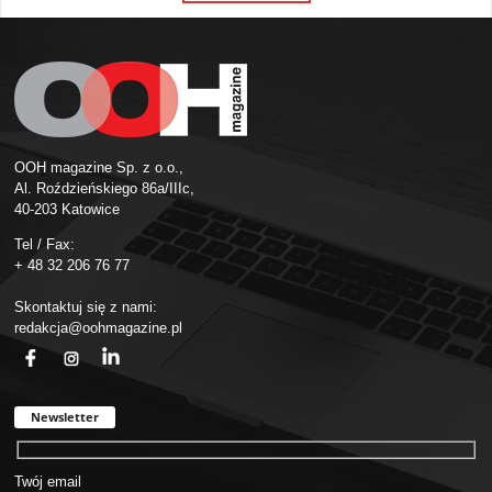
OOH magazine Sp. z o.o.,
Al. Roździeńskiego 86a/IIIc,
40-203 Katowice
Tel / Fax:
+ 48 32 206 76 77
Skontaktuj się z nami:
redakcja@oohmagazine.pl
fb
ins
in
Newsletter
Twój email