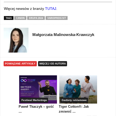
Więcej newsów z branży
TUTAJ
.
TAGS
CANON
DRUPA 2024
VARIOPRESS IV7
Małgorzata Malinowska-Krawczyk
POWIĄZANE ARTYKUŁY
WIĘCEJ OD AUTORA
Festiwal Marketingu
Gadżety reklamowe
Gadżety r
kces
Paweł Tkaczyk – gość
Tiger Cotton®: Jak
TOP 5 pow
.
...
zmienić ...
których ...