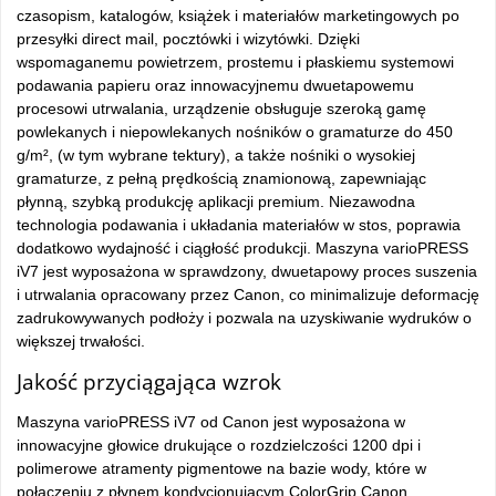
czasopism, katalogów, książek i materiałów marketingowych po
przesyłki direct mail, pocztówki i wizytówki. Dzięki
wspomaganemu powietrzem, prostemu i płaskiemu systemowi
podawania papieru oraz innowacyjnemu dwuetapowemu
procesowi utrwalania, urządzenie obsługuje szeroką gamę
powlekanych i niepowlekanych nośników o gramaturze do 450
g/m², (w tym wybrane tektury), a także nośniki o wysokiej
gramaturze, z pełną prędkością znamionową, zapewniając
płynną, szybką produkcję aplikacji premium. Niezawodna
technologia podawania i układania materiałów w stos, poprawia
dodatkowo wydajność i ciągłość produkcji. Maszyna varioPRESS
iV7 jest wyposażona w sprawdzony, dwuetapowy proces suszenia
i utrwalania opracowany przez Canon, co minimalizuje deformację
zadrukowywanych podłoży i pozwala na uzyskiwanie wydruków o
większej trwałości.
Jakość przyciągająca wzrok
Maszyna varioPRESS iV7 od Canon jest wyposażona w
innowacyjne głowice drukujące o rozdzielczości 1200 dpi i
polimerowe atramenty pigmentowe na bazie wody, które w
połączeniu z płynem kondycjonującym ColorGrip Canon