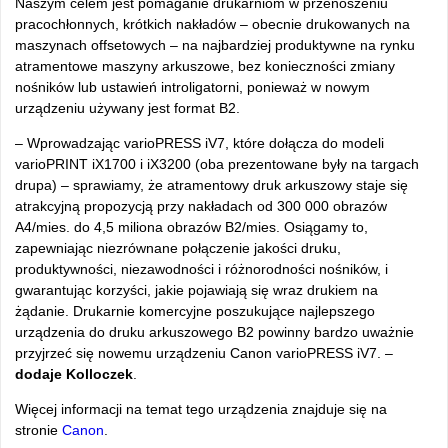
Naszym celem jest pomaganie drukarniom w przenoszeniu
pracochłonnych, krótkich nakładów – obecnie drukowanych na
maszynach offsetowych – na najbardziej produktywne na rynku
atramentowe maszyny arkuszowe, bez konieczności zmiany
nośników lub ustawień introligatorni, ponieważ w nowym
urządzeniu używany jest format B2.
– Wprowadzając varioPRESS iV7, które dołącza do modeli
varioPRINT iX1700 i iX3200 (oba prezentowane były na targach
drupa) – sprawiamy, że atramentowy druk arkuszowy staje się
atrakcyjną propozycją przy nakładach od 300 000 obrazów
A4/mies. do 4,5 miliona obrazów B2/mies. Osiągamy to,
zapewniając niezrównane połączenie jakości druku,
produktywności, niezawodności i różnorodności nośników, i
gwarantując korzyści, jakie pojawiają się wraz drukiem na
żądanie. Drukarnie komercyjne poszukujące najlepszego
urządzenia do druku arkuszowego B2 powinny bardzo uważnie
przyjrzeć się nowemu urządzeniu Canon varioPRESS iV7. –
dodaje Kolloczek
.
Więcej informacji na temat tego urządzenia znajduje się na
stronie
Canon
.