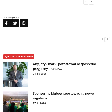
<
>
UDOSTĘPNIJ
FB
TW
PIN
<
>
Tylko w OOH magazine
Aby język marki pozostawał bezpośredni,
przyjazny i natur...
04 sie 2026
Sponsoring klubów sportowych a nowe
regulacje
17 lip 2026