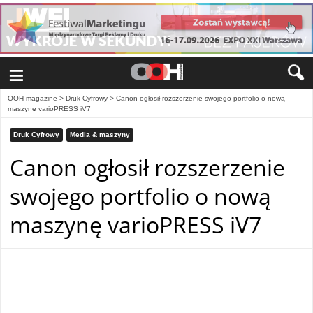
≡
OOH magazine
>
Druk Cyfrowy
>
Canon ogłosił rozszerzenie swojego portfolio o nową
maszynę varioPRESS iV7
Druk Cyfrowy
Media & maszyny
Canon ogłosił rozszerzenie
swojego portfolio o nową
maszynę varioPRESS iV7