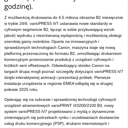
godzinę).
Z możliwością drukowania do 4,5 miliona obrazów B2 miesięcznie
w trybie 24/6. varioPRESS iV7 ustanawia nowe standardy w
cyfrowym segmencie B2, łącząc w sobie przykuwającą wzrok
jakość wydruku z niezrównaną wydajnością i możliwością obsługi
szerokiej gamy nośników. Oparte na innowacyjnych i
sprawdzonych technologiach Canon, maszyna staje się nową
platformą przeznaczoną do formatu B2, umożliwiając drukarniom
komercyjnym przenoszenie produkcji z urządzeń cyfrowych i
krótkich serii offsetowych. Odwiedzający stoisko Canon na
targach drupa mogli poznać szczegóły dotyczące varioPRESS iV7
dzięki interaktywnej animacji i prezentacji próbek. Pierwsze
instalacje urządzenia w regionie EMEA odbędą się w drugiej
połowie 2025 roku.
Opierając się na sukcesie i sprawdzonej technologii cyfrowych
urządzeń atramentowych varioPRINT iX3200/2100 B3, nowy
system varioPRESS iV7 projektowano z myślą o dynamicznie
zmieniających się potrzebach rynku i oczekiwaniach dostawców
usług druku komercyjnego (PSP), drukarni internetowych i