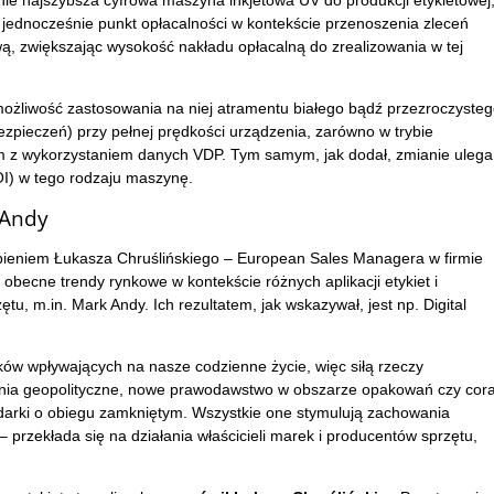
a jednocześnie punkt opłacalności w kontekście przenoszenia zleceń
wą, zwiększając wysokość nakładu opłacalną do zrealizowania w tej
ożliwość zastosowania na niej atramentu białego bądź przezroczysteg
zpieczeń) przy pełnej prędkości urządzenia, zarówno w trybie
 z wykorzystaniem danych VDP. Tym samym, jak dodał, zmianie ulega
ROI) w tego rodzaju maszynę.
 Andy
ieniem Łukasza Chruślińskiego – European Sales Managera w firmie
 obecne trendy rynkowe w kontekście różnych aplikacji etykiet i
u, m.in. Mark Andy. Ich rezultatem, jak wskazywał, jest np. Digital
ków wpływających na nasze codzienne życie, więc siłą rzeczy
ania geopolityczne, nowe prawodawstwo w obszarze opakowań czy cor
darki o obiegu zamkniętym. Wszystkie one stymulują zachowania
– przekłada się na działania właścicieli marek i producentów sprzętu,