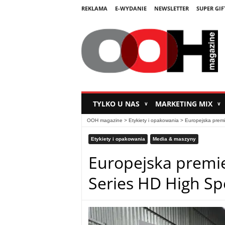
REKLAMA
E-WYDANIE
NEWSLETTER
SUPER GIF
TYLKO U NAS
MARKETING MIX
∨
∨
OOH magazine
>
Etykiety i opakowania
>
Europejska premi
Etykiety i opakowania
Media & maszyny
Europejska premie
Series HD High S