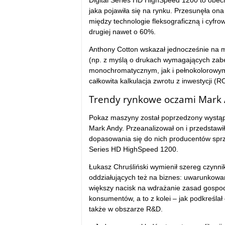
jaka pojawiła się na rynku. Przesunęła on
między technologie fleksograficzną i cyfro
drugiej nawet o 60%.
Anthony Cotton wskazał jednocześnie na m
(np. z myślą o drukach wymagających zabe
monochromatycznym, jak i pełnokolorowym
całkowita kalkulacja zwrotu z inwestycji (
Trendy rynkowe oczami Mark
Pokaz maszyny został poprzedzony wystąp
Mark Andy. Przeanalizował on i przedstawił
dopasowania się do nich producentów sprzęt
Series HD HighSpeed 1200.
Łukasz Chruśliński wymienił szereg czynni
oddziałujących też na biznes: uwarunkow
większy nacisk na wdrażanie zasad gospo
konsumentów, a to z kolei – jak podkreślał 
także w obszarze R&D.