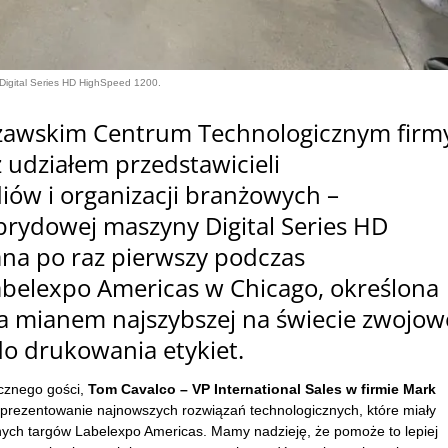
igital Series HD HighSpeed 1200.
szawskim Centrum Technologicznym firm
 udziałem przedstawicieli
w i organizacji branżowych –
rydowej maszyny Digital Series HD
na po raz pierwszy podczas
belexpo Americas w Chicago, określona
a mianem najszybszej na świecie zwojow
o drukowania etykiet.
cznego gości,
Tom Cavalco – VP International Sales w firmie Mark
aprezentowanie najnowszych rozwiązań technologicznych, które miały
ych targów Labelexpo Americas. Mamy nadzieję, że pomoże to lepiej