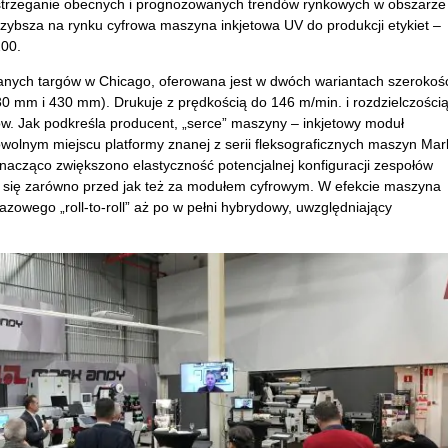
strzeganie obecnych i prognozowanych trendów rynkowych w obszarze
jszybsza na rynku cyfrowa maszyna inkjetowa UV do produkcji etykiet –
200.
ych targów w Chicago, oferowana jest w dwóch wariantach szerokośc
0 mm i 430 mm). Drukuje z prędkością do 146 m/min. i rozdzielczości
w. Jak podkreśla producent, „serce” maszyny – inkjetowy moduł
wolnym miejscu platformy znanej z serii fleksograficznych maszyn Mar
cząco zwiększono elastyczność potencjalnej konfiguracji zespołów
 się zarówno przed jak też za modułem cyfrowym. W efekcie maszyna
zowego „roll-to-roll” aż po w pełni hybrydowy, uwzględniający