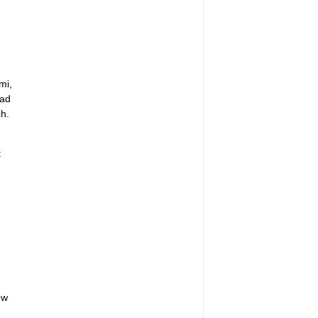
mi,
nad
h.
t
.
ow