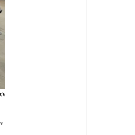
zją
ję
,