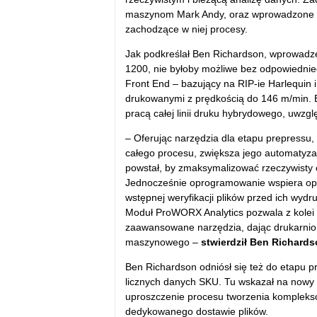
maszynom Mark Andy, oraz wprowadzone pr
zachodzące w niej procesy.
Jak podkreślał Ben Richardson, wprowadze
1200, nie byłoby możliwe bez odpowiedni
Front End – bazujący na RIP-ie Harlequin i
drukowanymi z prędkością do 146 m/min. 
pracą całej linii druku hybrydowego, uwzgl
– Oferując narzędzia dla etapu prepressu,
całego procesu, zwiększa jego automatyza
powstał, by zmaksymalizować rzeczywisty c
Jednocześnie oprogramowanie wspiera op
wstępnej weryfikacji plików przed ich wydr
Moduł ProWORX Analytics pozwala z kolei 
zaawansowane narzędzia, dając drukarniom
maszynowego –
stwierdził Ben Richard
Ben Richardson odniósł się też do etapu 
licznych danych SKU. Tu wskazał na nowy 
uproszczenie procesu tworzenia komplekso
dedykowanego dostawie plików.