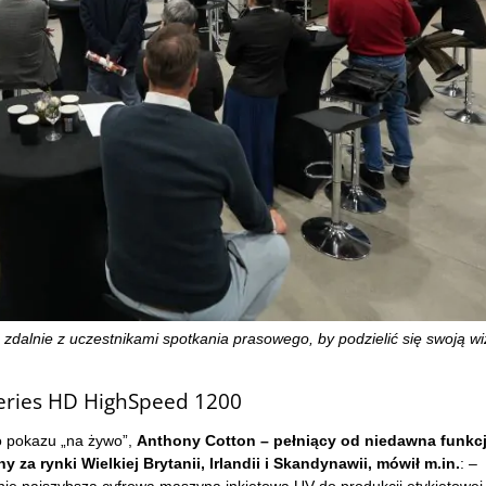
zdalnie z uczestnikami spotkania prasowego, by podzielić się swoją wi
Series HD HighSpeed 1200
o pokazu „na żywo”,
Anthony Cotton – pełniący od niedawna funkc
za rynki Wielkiej Brytanii, Irlandii i Skandynawii, mówił m.in.
: –
ie najszybsza cyfrowa maszyna inkjetowa UV do produkcji etykietowej