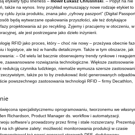
ą etykiety typu linerless –
mówił Łukasz Chruśliński
. – Popyt na nie
, także na wynos. Inny przykład wymuszający nowe rodzaje etykiet to
cyklu życia produktu, znana jako „cyfrowy paszport” (Digital Passport
sposób będą wytwarzane opakowania przyszłości, ale też dotykające
d fazy projektowania aż po recykling. Żyjemy i pracujemy w otoczeniu, w
acyjnej, ale jest postrzegane jako dzieło inżynierii.
logię RFID jako proces, który – choć nie nowy – przeżywa obecnie faz
i logistyce, ale też w handlu detalicznym. Także w tym obszarze, jak
owania: – Od wielu lat bacznie obserwujemy trendy rynkowe i reaguje
e, zaawansowane rozwiązania technologiczne. Większe zastosowanie
 z redukcją czynnika ludzkiego, niemalże wymusza szersze zastosowan
rzeczywistym, także po to by zredukować ilość generowanych odpadów
ście powszechnego zastosowania technologii RFID – firmy Decathlon,
nie
a poświęcona specjalistycznemu oprogramowaniu, tworzonemu we własn
Ben Richardson, Product Manager ds. workflow i automatyzacji.
ju software’u prowadzony przez firmę i stale rozszerzany. Prezentuj
na ich główne zalety: możliwość monitorowania produkcji w czasie
ademonstrował też nowej generacji sterownik DFE, dedykowany