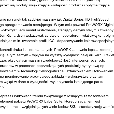
zez nią moduły zwiększające wydajność produkcji i optymalizujące
nie na rynek tak szybkiej maszyny jak Digital Series HD HighSpeed
ego oprogramowania sterującego. W tym celu powstał ProWORX Digital
 wykorzystujący moduł rastrowania, sterujący danymi stałymi i zmienny
Ben Richardson wskazywał, że daje on operatorom właściwą kontrolę 
ędniając m.in. tworzenie profili ICC i dopasowywanie kolorów specjalnyc
 kontroli druku i zbierania danych, ProWORX zapewnia lepszą kontrolę
cję, a tym samym – wpływa na wyższą wydajność całej drukarni. Pakie
zas eksploatacji maszyn i zredukować ilość interwencji ręcznych.
eratorów w procesach poprzedzających produkcję hybrydową np.
ukowaniem w technologii fleksograficznej, sztancowaniem i foliowaniem
na monitorowanie pracy całego zakładu – wykorzystuje przy tym
 wgląd w dane o wydajności i wykorzystaniu istniejącego parku
son
.
prepress i rynkowego trendu związanego z rosnącym zastosowaniem
element pakietu ProWORX Label Suite, którego zadaniem jest
wych prac, uwzględniających wiele kodów SKU i standaryzację workfl