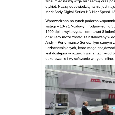
zrozumieć naszą wizję biznesową oraz po
etykiet. Naszą odpowiedzią na nie jest na
Mark Andy Digital Series HD HighSpeed 1
Wprowadzona na rynek podczas wspomnian
wstęgi – 13- i 17-calowym (odpowiednio 33
1200 dpi, z wykorzystaniem nawet 8 koloró
drukujący może zostać zainstalowany w do
Andy – Performance Series. Tym samym zna
uszlachetniających, które mogą znajdować
jest dostępna w różnych wariantach – od ba
dekorowanie i wykańczanie w trybie inline.