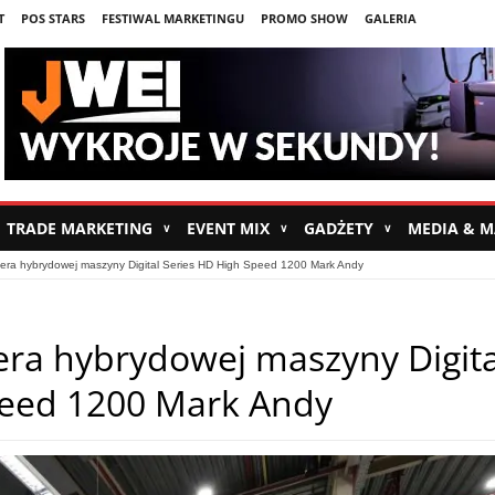
T
POS STARS
FESTIWAL MARKETINGU
PROMO SHOW
GALERIA
TRADE MARKETING
EVENT MIX
GADŻETY
MEDIA & 
∨
∨
∨
era hybrydowej maszyny Digital Series HD High Speed 1200 Mark Andy
ra hybrydowej maszyny Digita
peed 1200 Mark Andy