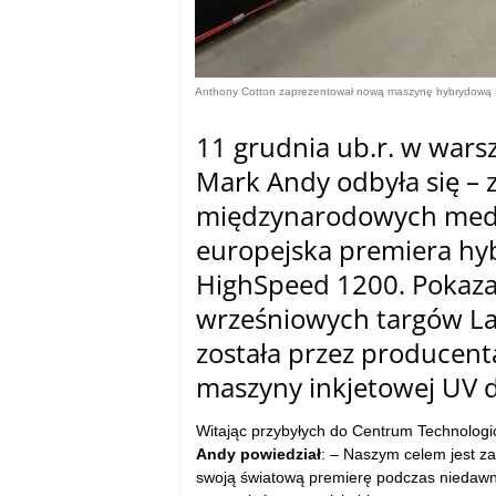
Anthony Cotton zaprezentował nową maszynę hybrydową D
11 grudnia ub.r. w war
Mark Andy odbyła się – z
międzynarodowych medió
europejska premiera hyb
HighSpeed 1200. Pokaza
wrześniowych targów La
została przez producent
maszyny inkjetowej UV d
Witając przybyłych do Centrum Technologi
Andy powiedział
: – Naszym celem jest z
swoją światową premierę podczas niedawn