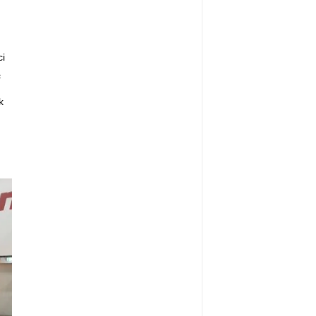
i
ą
k