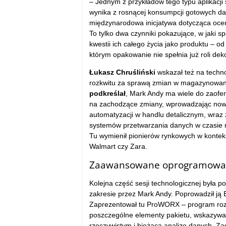
– Jednym z przykładów tego typu aplikacji s
wynika z rosnącej konsumpcji gotowych dań
międzynarodowa inicjatywa dotycząca oceny 
To tylko dwa czynniki pokazujące, w jaki 
kwestii ich całego życia jako produktu – o
którym opakowanie nie spełnia już roli dekor
Łukasz Chruśliński
wskazał też na techno
rozkwitu za sprawą zmian w magazynowaniu 
podkreślał
, Mark Andy ma wiele do zaofer
na zachodzące zmiany, wprowadzając now
automatyzacji w handlu detalicznym, wraz
systemów przetwarzania danych w czasie 
Tu wymienił pionierów rynkowych w kontek
Walmart czy Zara.
Zaawansowane oprogramowa
Kolejna część sesji technologicznej był
zakresie przez Mark Andy. Poprowadził ją 
Zaprezentował tu ProWORX – program rozwo
poszczególne elementy pakietu, wskazywał 
rzeczywistym i bieżącą analizę danych. Z