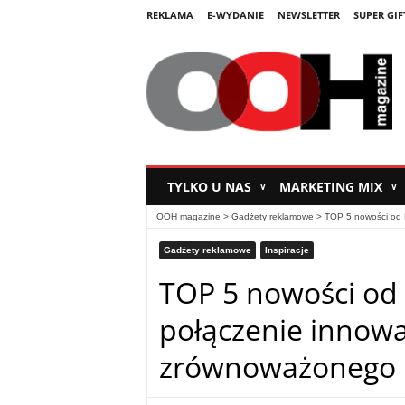
REKLAMA
E-WYDANIE
NEWSLETTER
SUPER GIF
TYLKO U NAS
MARKETING MIX
∨
∨
OOH magazine
>
Gadżety reklamowe
>
TOP 5 nowości od 
Gadżety reklamowe
Inspiracje
TOP 5 nowości od 
połączenie innowa
zrównoważonego 