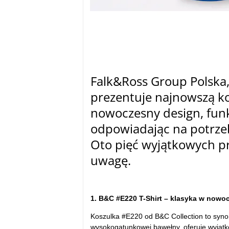
Falk&Ross Group Polska,
prezentuje najnowszą ko
nowoczesny design, funk
odpowiadając na potrzeb
Oto pięć wyjątkowych pr
uwagę.
1. B&C #E220 T-Shirt – klasyka w now
Koszulka #E220 od B&C Collection to synon
wysokogatunkowej bawełny, oferuje wyjątk