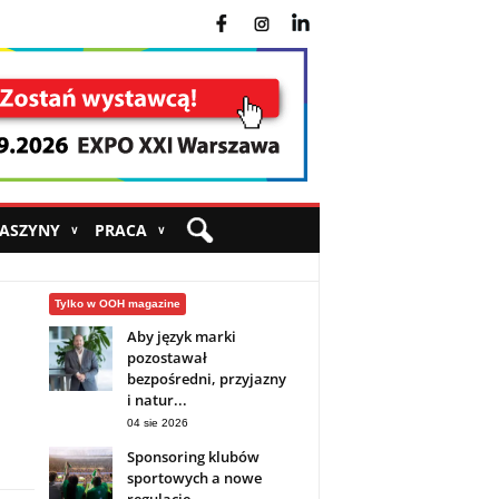
fb
ins
yt
MASZYNY
PRACA
∨
∨
Tylko w OOH magazine
Aby język marki
pozostawał
bezpośredni, przyjazny
i natur...
04 sie 2026
Sponsoring klubów
sportowych a nowe