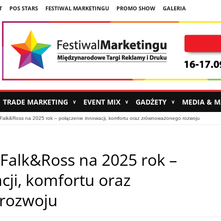
T
POS STARS
FESTIWAL MARKETINGU
PROMO SHOW
GALERIA
TRADE MARKETING
EVENT MIX
GADŻETY
MEDIA & 
∨
∨
∨
Falk&Ross na 2025 rok – połączenie innowacji, komfortu oraz zrównoważonego rozwoju
Falk&Ross na 2025 rok –
cji, komfortu oraz
rozwoju