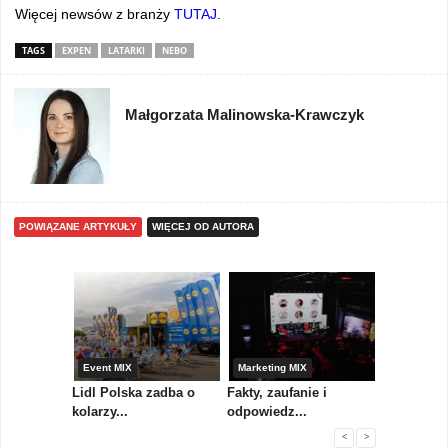
Więcej newsów z branży
TUTAJ
.
TAGS
EXPEN
LATARKI
NEBO
Małgorzata Malinowska-Krawczyk
POWIĄZANE ARTYKUŁY
WIĘCEJ OD AUTORA
yny
Event MIX
Marketing MIX
Festiwal M
rum
Lidl Polska zadba o
Fakty, zaufanie i
Paweł Tka
..
kolarzy...
odpowiedz...
...
<
>