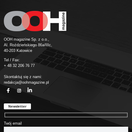
OOH magazine Sp. z o.o.,
Al. Roździeńskiego 86a/IIIc,
40-203 Katowice
Tel / Fax:
+ 48 32 206 76 77
Skontaktuj się z nami:
redakcja@oohmagazine.pl
fb
ins
in
Newsletter
Twój email