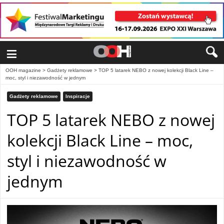
≡
OOH magazine
>
Gadżety reklamowe
>
TOP 5 latarek NEBO z nowej kolekcji Black Line –
moc, styl i niezawodność w jednym
Gadżety reklamowe
Inspiracje
TOP 5 latarek NEBO z nowej
kolekcji Black Line – moc,
styl i niezawodność w
jednym