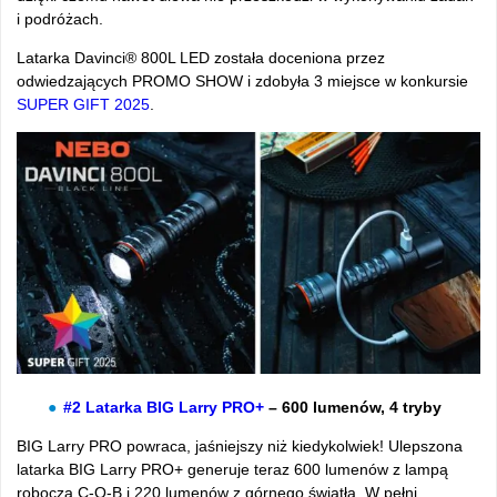
i podróżach.
Latarka Davinci® 800L LED została doceniona przez
odwiedzających PROMO SHOW i zdobyła 3 miejsce w konkursie
SUPER GIFT 2025
.
#2 Latarka BIG Larry PRO+
– 600 lumenów, 4 tryby
BIG Larry PRO powraca, jaśniejszy niż kiedykolwiek! Ulepszona
latarka BIG Larry PRO+ generuje teraz 600 lumenów z lampą
roboczą C-O-B i 220 lumenów z górnego światła. W pełni