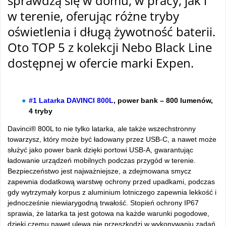
sprawdzą się w domu, w pracy, jak i
w terenie, oferując różne tryby
oświetlenia i długą żywotność baterii.
Oto TOP 5 z kolekcji Nebo Black Line
dostępnej w ofercie marki Expen.
#1 Latarka DAVINCI 800L
, power bank – 800 lumenów,
4 tryby
Davinci® 800L to nie tylko latarka, ale także wszechstronny
towarzysz, który może być ładowany przez USB-C, a nawet może
służyć jako power bank dzięki portowi USB-A, gwarantując
ładowanie urządzeń mobilnych podczas przygód w terenie.
Bezpieczeństwo jest najważniejsze, a zdejmowana smycz
zapewnia dodatkową warstwę ochrony przed upadkami, podczas
gdy wytrzymały korpus z aluminium lotniczego zapewnia lekkość i
jednocześnie niewiarygodną trwałość. Stopień ochrony IP67
sprawia, że latarka ta jest gotowa na każde warunki pogodowe,
dzięki czemu nawet ulewa nie przeszkodzi w wykonywaniu zadań