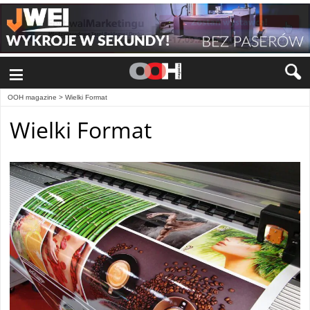
≡
OOH magazine
>
Wielki Format
Wielki Format