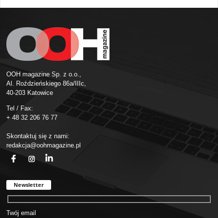
OOH magazine Sp. z o.o.,
Al. Roździeńskiego 86a/IIIc,
40-203 Katowice
Tel / Fax:
+ 48 32 206 76 77
Skontaktuj się z nami:
redakcja@oohmagazine.pl
fb
ins
in
Newsletter
Twój email