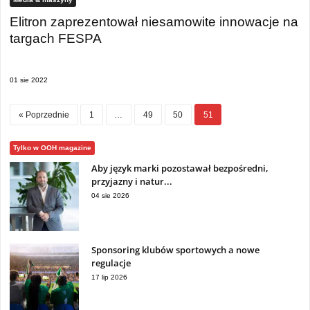
Elitron zaprezentował niesamowite innowacje na
targach FESPA
01 sie 2022
« Poprzednie
1
…
49
50
51
Tylko w OOH magazine
Aby język marki pozostawał bezpośredni,
przyjazny i natur...
04 sie 2026
Sponsoring klubów sportowych a nowe
regulacje
17 lip 2026