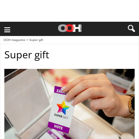
≡
OOH magazine
>
Super gift
Super gift