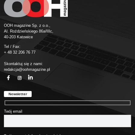
OOH magazine Sp. z o.o.,
Al. Roździeńskiego 86a/IIIc,
40-203 Katowice
Tel / Fax:
+ 48 32 206 76 77
Skontaktuj się z nami:
redakcja@oohmagazine.pl
fb
ins
in
Newsletter
Twój email