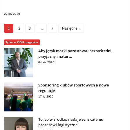
22 sty 2025
1
2
3
…
7
Następne »
Tylko w OOH magazine
Aby język marki pozostawał bezpośredni,
przyjazny i natur...
04 sie 2026
Sponsoring klubów sportowych a nowe
regulacje
17 lip 2026
To, co w środku, nadaje sens całemu
procesowi logistyczne...