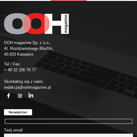
OOH magazine Sp. z o.o.,
Al. Roździeńskiego 86a/IIIc,
40-203 Katowice
Tel / Fax:
+ 48 32 206 76 77
Skontaktuj się z nami:
redakcja@oohmagazine.pl
fb
ins
in
Newsletter
Twój email