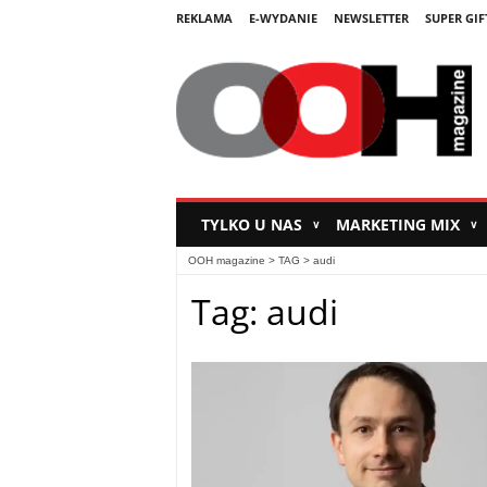
REKLAMA
E-WYDANIE
NEWSLETTER
SUPER GIF
TYLKO U NAS
MARKETING MIX
∨
∨
OOH magazine
> TAG > audi
Tag: audi