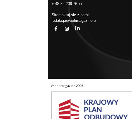
+ 48 32 206 76 77
Skontaktuj się z nami:
redakcja@oohmagazine.pl
fb
ins
in
© oohmagazine
2026