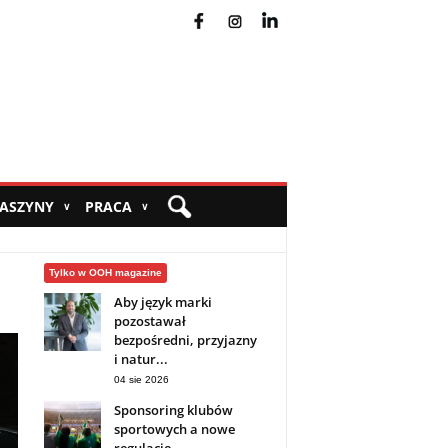
fb
ins
yt
MASZYNY
PRACA
∨
∨
Tylko w OOH magazine
Aby język marki
pozostawał
bezpośredni, przyjazny
i natur...
04 sie 2026
Sponsoring klubów
sportowych a nowe