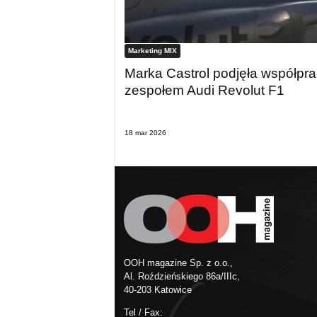
Marketing MIX
Marka Castrol podjęła współpra
zespołem Audi Revolut F1
18 mar 2026
OOH magazine Sp. z o.o.,
Al. Roździeńskiego 86a/IIIc,
40-203 Katowice
Tel / Fax: