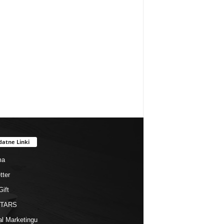
datne Linki
ma
tter
Gift
STARS
al Marketingu