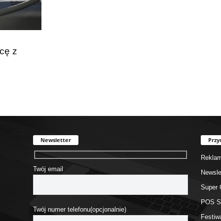
cę z
Newsletter
Przy
Rekla
Twój email
Newsle
Super 
POS 
Twój numer telefonu(opcjonalnie)
Festiw