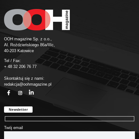
OOH magazine Sp. z o.o.,
Al. Roździeńskiego 86a/IIIc,
40-203 Katowice
Tel / Fax:
+ 48 32 206 76 77
Skontaktuj się z nami:
redakcja@oohmagazine.pl
fb
ins
in
Newsletter
Twój email