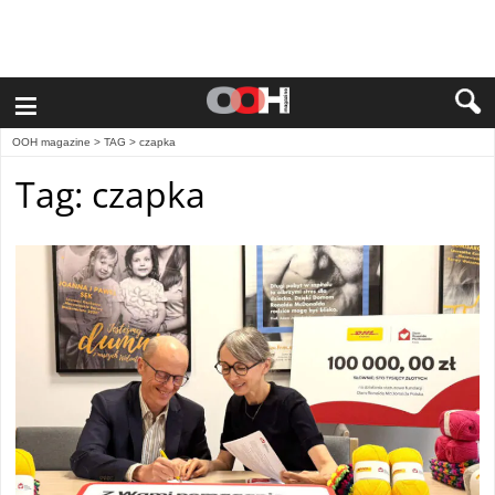
≡
OOH magazine
> TAG > czapka
Tag: czapka