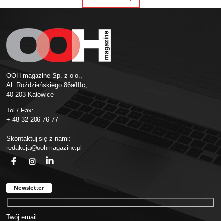
OOH magazine Sp. z o.o.,
Al. Roździeńskiego 86a/IIIc,
40-203 Katowice
Tel / Fax:
+ 48 32 206 76 77
Skontaktuj się z nami:
redakcja@oohmagazine.pl
fb
ins
in
Newsletter
Twój email