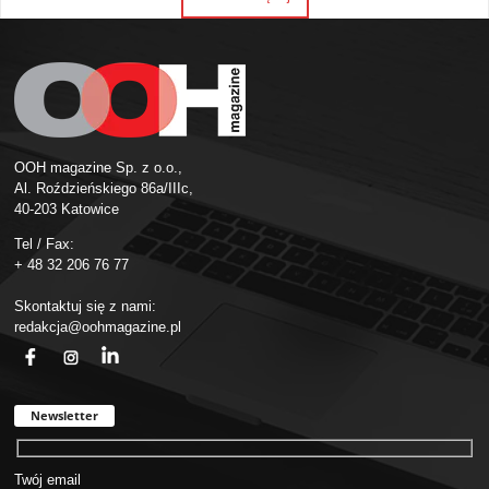
OOH magazine Sp. z o.o.,
Al. Roździeńskiego 86a/IIIc,
40-203 Katowice
Tel / Fax:
+ 48 32 206 76 77
Skontaktuj się z nami:
redakcja@oohmagazine.pl
fb
ins
in
Newsletter
Twój email