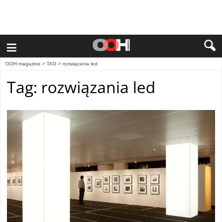
≡
OOH magazine
> TAG > rozwiązania led
Tag: rozwiązania led