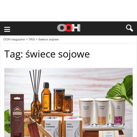
≡
OOH magazine
> TAG > świece sojowe
Tag: świece sojowe