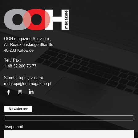
OOH magazine Sp. z o.o.,
Al. Roździeńskiego 86a/IIIc,
40-203 Katowice
Tel / Fax:
+ 48 32 206 76 77
Skontaktuj się z nami:
redakcja@oohmagazine.pl
fb
ins
in
Newsletter
Twój email