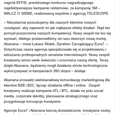
nagród EFFIE, prestiżowego konkursu nagradzającego
najefektywniejsze kampanie reklamowe, za kampanię SM –
WALCZ O SIEBIE, realizowaną wspólnie z agencją TELESCOPE.
– Nieustannie poszukujemy dla naszych klientów nowych
rozwiązań, aby zapewnić im jak najlepsze efekty działań. Stąd też
pomysł poszerzenia naszych kompetencji. Nowy zespół nie boi się
wyzwań, dlatego postanowiliśmy od razu stworzyć nową markę,
Abanana – mówi Łukasz Wołek, Dyrektor Zarządzający Eura7. –
Dotychczas nasza agencja specjalizowała się w projektowaniu i
wdrażaniu profesjonalnych serwisów internetowych. Nowy zespół
kreatywny wnosi wiele świeżości i urozmaica naszą ofertę. Teraz,
dzięki Abanana, będziemy mogli działania stricte technologiczne
wykorzystywać w kampaniach 360 stopni – dodaje.
Abanana prowadzi wielokanałową komunikację marketingową dla
klientów B2B i B2C, łącząc działania offline i online. Zespół
kreatywny realizuje kampanie ATL i BTL, działa na polu social
media, corporate identity, planowania strategicznego oraz
przygotowuje koncepcje kreatywne.
Agencje Eura7 i Abanana tworzą doświadczone, kreatywne osoby,