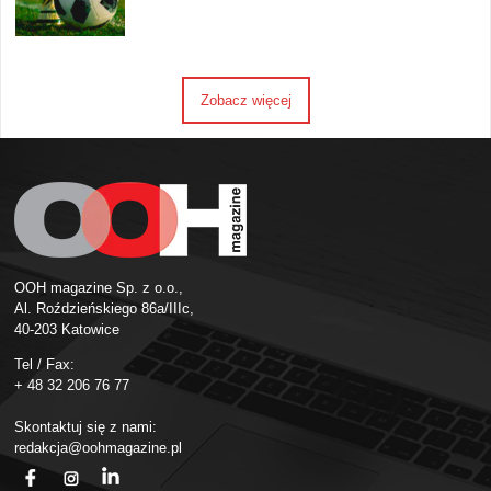
Zobacz więcej
OOH magazine Sp. z o.o.,
Al. Roździeńskiego 86a/IIIc,
40-203 Katowice
Tel / Fax:
+ 48 32 206 76 77
Skontaktuj się z nami:
redakcja@oohmagazine.pl
fb
ins
in