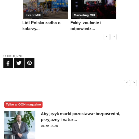
yny
Event MIX
Marketing MIX
Festiwal M
rum
Lidl Polska zadba o
Fakty, zaufanie i
Paweł Tka
..
kolarzy...
odpowiedz...
...
<
>
UDOSTĘPNIJ
FB
TW
PIN
<
>
Tylko w OOH magazine
Aby język marki pozostawał bezpośredni,
przyjazny i natur...
04 sie 2026