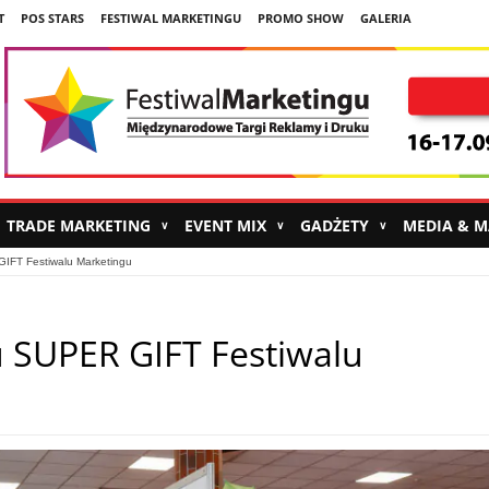
T
POS STARS
FESTIWAL MARKETINGU
PROMO SHOW
GALERIA
TRADE MARKETING
EVENT MIX
GADŻETY
MEDIA & 
∨
∨
∨
IFT Festiwalu Marketingu
 SUPER GIFT Festiwalu