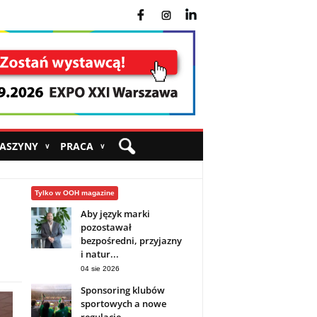
fb
ins
yt
MASZYNY
PRACA
∨
∨
Tylko w OOH magazine
Aby język marki
pozostawał
bezpośredni, przyjazny
i natur...
04 sie 2026
Sponsoring klubów
sportowych a nowe