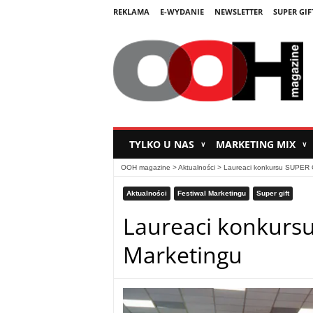
REKLAMA
E-WYDANIE
NEWSLETTER
SUPER GIF
TYLKO U NAS
MARKETING MIX
∨
∨
OOH magazine
>
Aktualności
>
Laureaci konkursu SUPER G
Aktualności
Festiwal Marketingu
Super gift
Laureaci konkursu
Marketingu