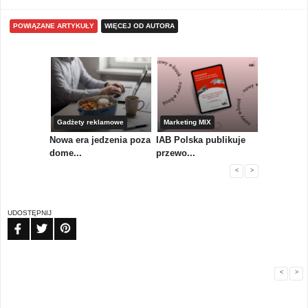
POWIĄZANE ARTYKUŁY
WIĘCEJ OD AUTORA
yny
Gadżety reklamowe
Marketing MIX
Gadżety r
Nowa era jedzenia poza
IAB Polska publikuje
Nowości od
 pl...
dome...
przewo...
mark...
<
>
UDOSTĘPNIJ
FB
TW
PIN
<
>