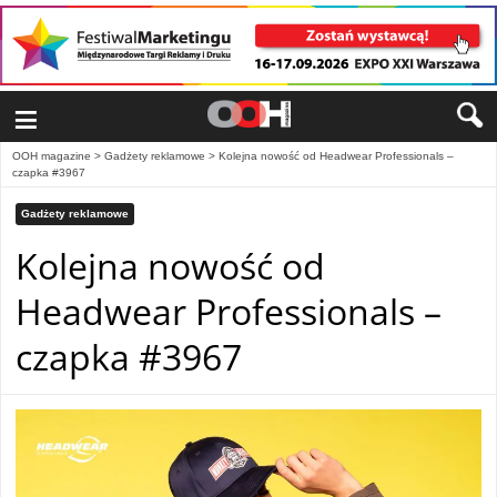
≡
OOH magazine
>
Gadżety reklamowe
>
Kolejna nowość od Headwear Professionals –
czapka #3967
Gadżety reklamowe
Kolejna nowość od
Headwear Professionals –
czapka #3967