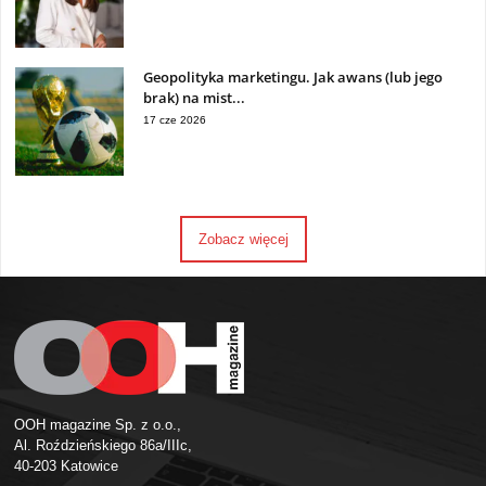
Geopolityka marketingu. Jak awans (lub jego
brak) na mist...
17 cze 2026
Zobacz więcej
OOH magazine Sp. z o.o.,
Al. Roździeńskiego 86a/IIIc,
40-203 Katowice