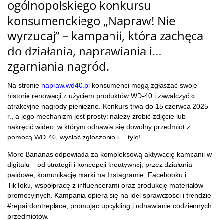
ogólnopolskiego konkursu
konsumenckiego „Napraw! Nie
wyrzucaj” – kampanii, która zachęca
do działania, naprawiania i…
zgarniania nagród.
Na stronie
napraw.wd40.pl
konsumenci mogą zgłaszać swoje
historie renowacji z użyciem produktów WD-40 i zawalczyć o
atrakcyjne nagrody pieniężne. Konkurs trwa do 15 czerwca 2025
r., a jego mechanizm jest prosty: należy zrobić zdjęcie lub
nakręcić wideo, w którym odnawia się dowolny przedmiot z
pomocą WD-40, wysłać zgłoszenie i… tyle!
More Bananas odpowiada za kompleksową aktywację kampanii w
digitalu – od strategii i koncepcji kreatywnej, przez działania
paidowe, komunikację marki na Instagramie, Facebooku i
TikToku, współpracę z influencerami oraz produkcję materiałów
promocyjnych. Kampania opiera się na idei sprawczości i trendzie
#repairdontreplace, promując upcykling i odnawianie codziennych
przedmiotów.