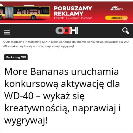
≡
OOH magazine
>
Marketing MIX
>
More Bananas uruchamia konkursową aktywację dla WD-
40 – wykaż się kreatywnością, naprawiaj i wygrywaj!
Marketing MIX
More Bananas uruchamia
konkursową aktywację dla
WD-40 – wykaż się
kreatywnością, naprawiaj i
wygrywaj!