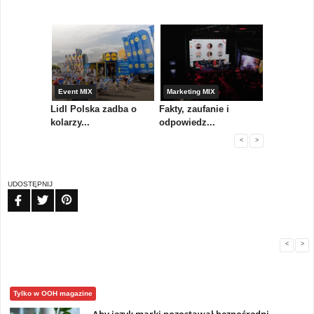
yny
Event MIX
Marketing MIX
Festiwal M
rum
Lidl Polska zadba o
Fakty, zaufanie i
Paweł Tka
..
kolarzy...
odpowiedz...
...
<
>
UDOSTĘPNIJ
FB
TW
PIN
<
>
Tylko w OOH magazine
Aby język marki pozostawał bezpośredni,