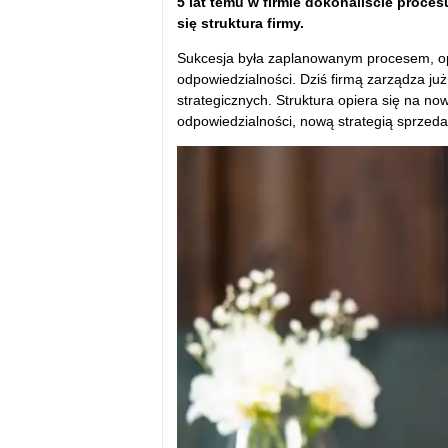
5 lat temu w firmie dokonaliście proces
się struktura firmy.
Sukcesja była zaplanowanym procesem, op
odpowiedzialności. Dziś firmą zarządza już
strategicznych. Struktura opiera się na 
odpowiedzialności, nową strategią sprzed