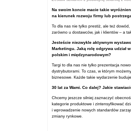
Na swoim koncie macie takie wyróżnieni
na kierunek rozwoju firmy lub postrze
To dla nas nie tylko prestiż, ale też dowó
zarówno u dostawców, jak i klientów – a ta
Jesteście niezwykle aktywnym wystawc
Marketingu. Jaką rolę odgrywa udział 
polskim i międzynarodowym?
Targi to dla nas nie tylko prezentacja nowo
dystrybutorami. To czas, w którym możemy
biznesowe. Każde takie wydarzenie buduje
30 lat za Wami. Co dalej? Jakie stawiaci
Chcemy jeszcze silniej zaznaczyć obecno
kategorie produktowe i zintensyfikować dz
i wprowadzenie nowych standardów zarząd
zmiany rynkowe.