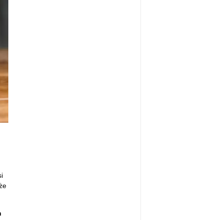
i
że
h