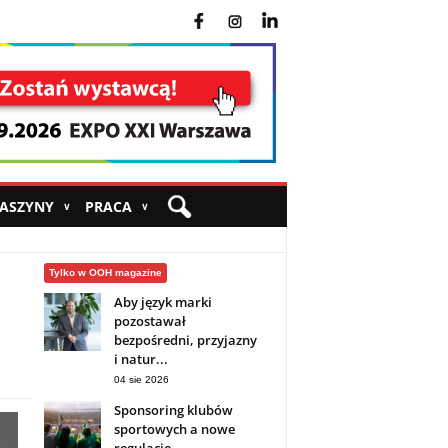
fb
ins
yt
MASZYNY
PRACA
∨
∨
Tylko w OOH magazine
Aby język marki
pozostawał
bezpośredni, przyjazny
i natur...
04 sie 2026
Sponsoring klubów
sportowych a nowe