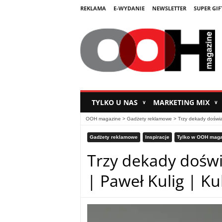
REKLAMA
E-WYDANIE
NEWSLETTER
SUPER GIF
TYLKO U NAS
MARKETING MIX
∨
∨
OOH magazine
>
Gadżety reklamowe
>
Trzy dekady doświad
Gadżety reklamowe
Inspiracje
Tylko w OOH maga
Trzy dekady doświ
| Paweł Kulig | Ku