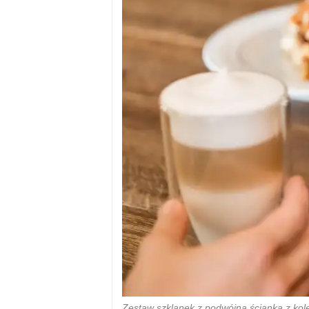
Zestaw szklanek z podwójną ścianką z kol