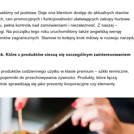
waliśmy od podstaw. Daje ona klientom dostęp do aktualnych stanów
 cen promocyjnych i funkcjonalności ułatwiających zakupy hurtowe.
, pełna kontrola nad zamówieniami i niezależność. Z naszej –
gi. Na początku tego roku uruchomiliśmy także angielską wersję
ientów zagranicznych. Stanowi to kolejny krok milowy w rozwoju narzęd
ek. Które z produktów cieszą się szczególnym zainteresowaniem
ę produktów codziennego użytku w klasie premium – szkło termiczne,
y pojemniki do przechowywania żywności. Produkty, które łączą
nie sprawdzają się jako prezenty korporacyjne czy elementy