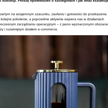
u sukcesji. Proszę opowiedzieć o szczegółach i jak teraz kształtuj
artym na wzajemnym szacunku, zaufaniu i gotowości do przekazania
 kolejne pokolenie, a poprzednie aktywnie wspiera nas w działaniach
nowoczesnym zarządzaniu operacyjnym – z jasno wyznaczonymi obszara
aży i rozwiniętym działem e-commerce.