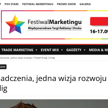
T
POS STARS
FESTIWAL MARKETINGU
PROMO SHOW
GALERIA
TRADE MARKETING
EVENT MIX
GADŻETY
MEDIA & 
∨
∨
∨
czenia, jedna wizja rozwoju | Paweł Kulig | Kulig
zine
adczenia, jedna wizja rozwoju
lig