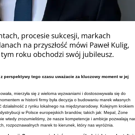
ch, procesie sukcesji, markach
lanach na przyszłość mówi Paweł Kulig,
w tym roku obchodzi swój jubileusz.
 co z perspektywy tego czasu uważacie za kluczowy moment w jej
uowała, mierzyła się z wieloma wyzwaniami i dostosowywała się do
omentem w historii firmy była decyzja o budowaniu marek własnych
rzyć działalność z rynku lokalnego na międzynarodowy. Kolejnym krokiem
dystrybucji w Polsce europejskich brandów, takich jak: Mepal, Zone
nie wtedy zrozumieliśmy, że nasze kompetencje i ambicje pozwalają n
ych, rozpoznawalnych marek to kierunek, który nas wyróżnia.