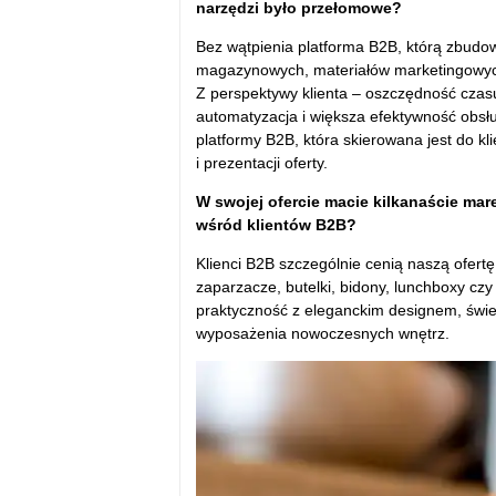
narzędzi było przełomowe?
Bez wątpienia platforma B2B, którą zbudo
magazynowych, materiałów marketingowych,
Z perspektywy klienta – oszczędność czasu
automatyzacja i większa efektywność obsłu
platformy B2B, która skierowana jest do kl
i prezentacji oferty.
W swojej ofercie macie kilkanaście mar
wśród klientów B2B?
Klienci B2B szczególnie cenią naszą ofert
zaparzacze, butelki, bidony, lunchboxy cz
praktyczność z eleganckim designem, świet
wyposażenia nowoczesnych wnętrz.