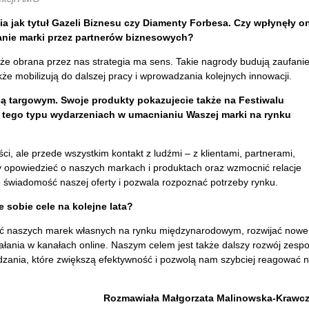
a jak tytuł Gazeli Biznesu czy Diamenty Forbesa. Czy wpłynęły o
ganie marki przez partnerów biznesowych?
d, że obrana przez nas strategia ma sens. Takie nagrody budują zaufanie
kże mobilizują do dalszej pracy i wprowadzania kolejnych innowacji.
ą targowym. Swoje produkty pokazujecie także na Festiwalu
w tego typu wydarzeniach w umacnianiu Waszej marki na rynku
ści, ale przede wszystkim kontakt z ludźmi – z klientami, partnerami,
 opowiedzieć o naszych markach i produktach oraz wzmocnić relacje
 świadomość naszej oferty i pozwala rozpoznać potrzeby rynku.
e sobie cele na kolejne lata?
ść naszych marek własnych na rynku międzynarodowym, rozwijać nowe
iałania w kanałach online. Naszym celem jest także dalszy rozwój zespo
zania, które zwiększą efektywność i pozwolą nam szybciej reagować 
Rozmawiała Małgorzata Malinowska-Krawc