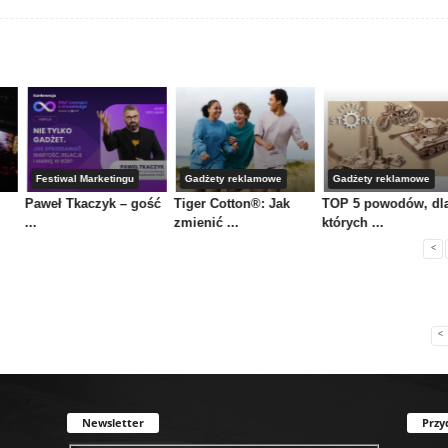
Festiwal Marketingu
Gadżety reklamowe
Gadżety reklamowe
Paweł Tkaczyk – gość
Tiger Cotton®: Jak
TOP 5 powodów, dl
...
zmienić ...
których ...
<
<
Newsletter
Przy