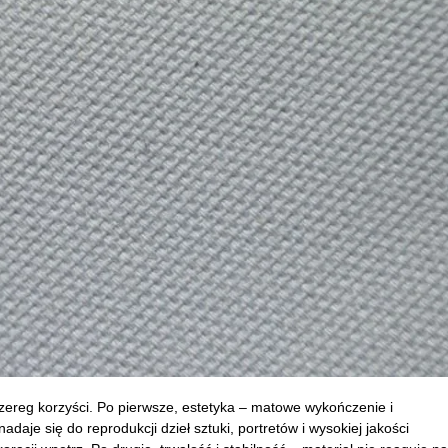
zereg korzyści. Po pierwsze, estetyka
– matowe wyko
ńczenie i
adaje się do reprodukcji dzieł sztuki, portret
ów i wysokiej jako
ści