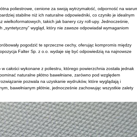
ł
ótna poliestrowe, cenione za swoj
ą wytrzymałość, odporność na warun
bardziej stabilne niż ich naturalne odpowiedniki, co czyniło je idealnym
wielkoformatowych, takich jak banery czy roll-upy. Jednocześnie,
ch
„syntetyczny” wygl
ąd, kt
óry nie zawsze odpowiada
ł wymaganiom
próbowa
ły pogodzić te sprzeczne cechy, oferując kompromis między
ropozycja Falter Sp. z o.o. wydaje się być odpowiedzią na najnowsze
o w ca
łości wykonane z poliestru, kt
órego powierzchnia zosta
ła jednak
pominać naturalne pł
ótno bawe
łniane, zar
ówno pod wzgl
ędem
 rozwiązanie pozwala na uzyskanie wydruk
ów, które wygl
ądają i
yjnym, bawełnianym pł
ótnie, jednocze
śnie zachowując wszystkie zalety