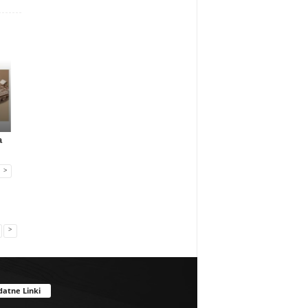
Gadżety reklamowe
Gadżety reklamowe
Marketing MIX
a
Many Mornings:
Nowa era jedzenia
IAB Polska publikuj
skarpetki na...
poza dome...
przewo...
>
>
datne Linki