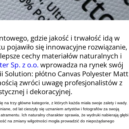
towego, gdzie jakość i trwałość idą w
ku pojawiło się innowacyjne rozwiązanie,
jlepsze cechy materiał
ów naturalnych i
er Sp. z o.o.
wprowadza na rynek swój
i Solution: p
ł
ótno Canvas Polyester Matt
no
ścią zwr
óci uwag
ę profesjonalist
ów z
tycznej i dekoracyjnej.
się na trzy gł
ówne kategorie, z których ka
żda miała swoje zalety i wady.
lniane, od lat cieszyły się uznaniem artyst
ów i fotografów za swoj
ą
atramentu. Ich naturalny charakter sprawia, że wydruki nabierają głębi 
iwość na zmiany wilgotności mogła prowadzić do niepożądanego