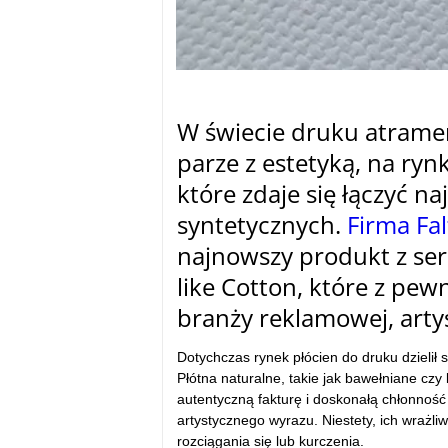
W
świecie druku atramen
parze z estetyką, na ryn
kt
óre zdaje si
ę łączyć na
syntetycznych.
Firma Falt
najnowszy produkt z seri
like Cotton, które z pew
bran
ży reklamowej, artys
Dotychczas rynek pł
ócien do druku dzieli
ł 
Pł
ótna naturalne, takie jak bawe
łniane czy 
autentyczną fakturę i doskonałą chłonność 
artystycznego wyrazu. Niestety, ich wrażl
rozciągania się lub kurczenia.