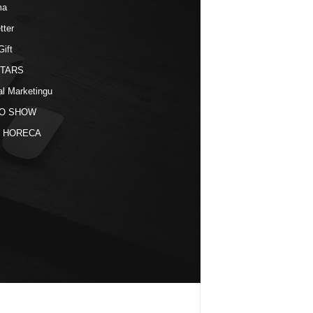
ma
tter
Gift
STARS
al Marketingu
O SHOW
kt HORECA