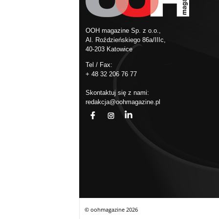
OOH magazine Sp. z o.o.,
Al. Roździeńskiego 86a/IIIc,
40-203 Katowice
Tel / Fax:
+ 48 32 206 76 77
Skontaktuj się z nami:
redakcja@oohmagazine.pl
fb
ins
in
© oohmagazine
2026