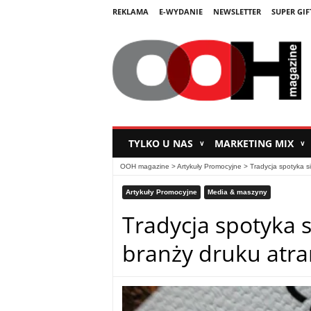
REKLAMA
E-WYDANIE
NEWSLETTER
SUPER GIF
TYLKO U NAS
MARKETING MIX
∨
∨
OOH magazine
>
Artykuły Promocyjne
>
Tradycja spotyka s
Artykuły Promocyjne
Media & maszyny
Tradycja spotyka s
branży druku at