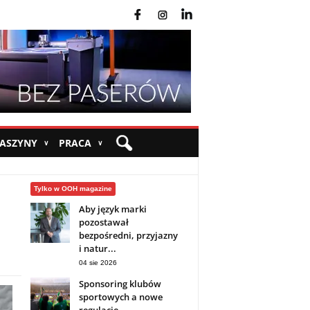
fb
ins
yt
MASZYNY
PRACA
∨
∨
Tylko w OOH magazine
Aby język marki
pozostawał
bezpośredni, przyjazny
i natur...
04 sie 2026
Sponsoring klubów
sportowych a nowe