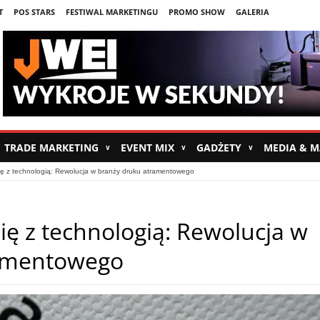
T
POS STARS
FESTIWAL MARKETINGU
PROMO SHOW
GALERIA
TRADE MARKETING
EVENT MIX
GADŻETY
MEDIA & 
∨
∨
∨
ię z technologią: Rewolucja w branży druku atramentowego
ię z technologią: Rewolucja w
ramentowego