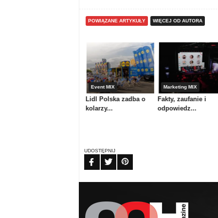
POWIĄZANE ARTYKUŁY
WIĘCEJ OD AUTORA
Media & maszyny
Event MIX
Marketing MIX
Atrium Centrum
Lidl Polska zadba o
Fakty, zaufanie i
Ploterowe or...
kolarzy...
odpowiedz...
UDOSTĘPNIJ
FB
TW
PIN