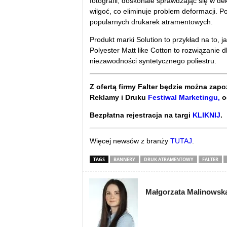
fotografii, doskonale sprawdzając się w dek
wilgoć, co eliminuje problem deformacji. 
popularnych drukarek atramentowych.
Produkt marki Solution to przykład na to,
Polyester Matt like Cotton to rozwiązanie dl
niezawodności syntetycznego poliestru.
Z ofertą firmy Falter będzie można za
Reklamy i Druku
Festiwal Marketingu,
od
Bezpłatna rejestracja na targi
KLIKNIJ
.
Więcej newsów z branży
TUTAJ
.
TAGS
BANNERY
DRUK ATRAMENTOWY
FALTER
Małgorzata Malinowsk