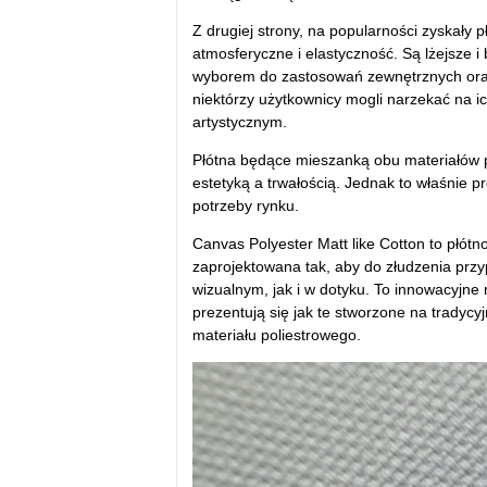
Z drugiej strony, na popularności zyskały p
atmosferyczne i elastyczność. Są lżejsze i 
wyborem do zastosowań zewnętrznych oraz 
niekt
órzy u
żytkownicy mogli narzekać na i
artystycznym.
Pł
ótna b
ędące mieszanką obu materiał
ów 
estetyką a trwałością. Jednak to właśnie p
potrzeby rynku.
Canvas Polyester Matt like Cotton to pł
ótn
zaprojektowana tak, aby do złudzenia przy
wizualnym, jak i w dotyku. To innowacyjne
prezentują się jak te stworzone na tradyc
materiału poliestrowego.