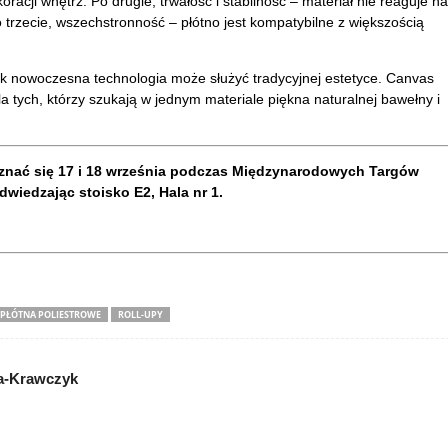
oracji wnętrz. Po drugie, trwałość i stabilność
– materia
ł nie reaguje na
Po trzecie, wszechstronność
– p
ł
ótno jest kompatybilne z wi
ększością
 jak nowoczesna technologia może służyć tradycyjnej estetyce. Canvas
a tych, kt
órzy szukaj
ą w jednym materiale piękna naturalnej bawełny i
poznać się 17 i 18 września podczas Międzynarodowych Targów
wiedzając stoisko E2, Hala nr 1.
PŁÓTNA POLIESTROWE
ROLL-UPY
a-Krawczyk