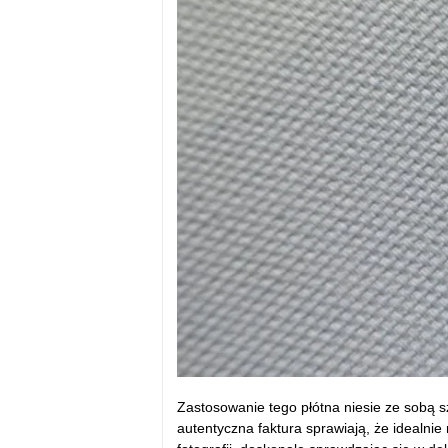
Zastosowanie tego pł
ótna niesie ze sob
ą s
autentyczna faktura sprawiają, że idealnie n