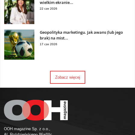
wielkim ekranie...
22 cze 2026
Geopolityka marketingu. Jak awans (lub jego
brak) na mist...
17 cze 2026
Zobacz więcej
OOH magazine Sp. z o.o.,
Al. Roździeńskiego 86a/IIIc,