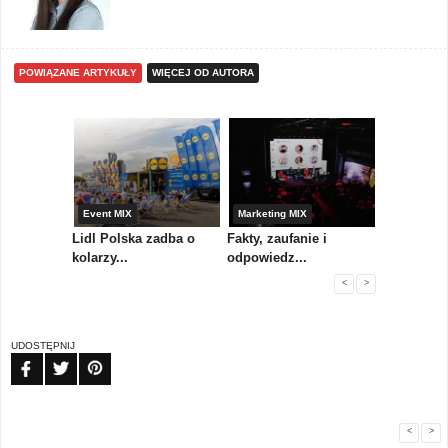
POWIĄZANE ARTYKUŁY
WIĘCEJ OD AUTORA
yny
Event MIX
Marketing MIX
Festiwal M
rum
Lidl Polska zadba o
Fakty, zaufanie i
Paweł Tka
..
kolarzy...
odpowiedz...
...
<
>
UDOSTĘPNIJ
FB
TW
PIN
<
>