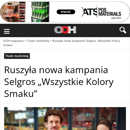
≡
OOH magazine
>
Trade marketing
>
Ruszyła nowa kampania Selgros „Wszystkie Kolory
Smaku”
Trade marketing
Ruszyła nowa kampania
Selgros „Wszystkie Kolory
Smaku”