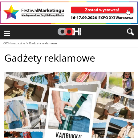
≡
OOH magazine
>
Gadżety reklamowe
Gadżety reklamowe