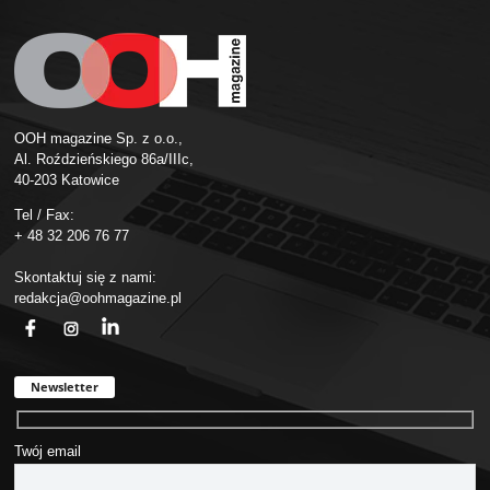
OOH magazine Sp. z o.o.,
Al. Roździeńskiego 86a/IIIc,
40-203 Katowice
Tel / Fax:
+ 48 32 206 76 77
Skontaktuj się z nami:
redakcja@oohmagazine.pl
fb
ins
in
Newsletter
Twój email