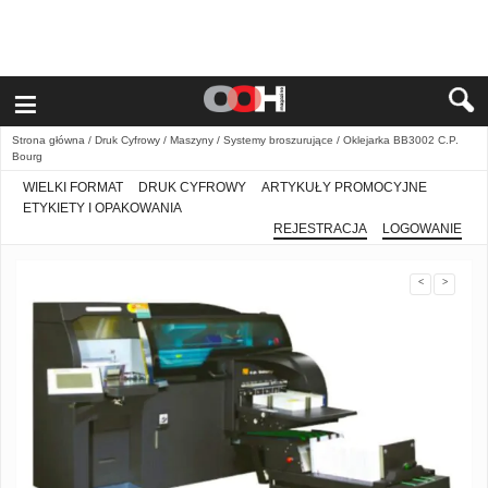
≡
Strona główna
/
Druk Cyfrowy
/
Maszyny
/
Systemy broszurujące
/ Oklejarka BB3002 C.P.
Bourg
WIELKI FORMAT
DRUK CYFROWY
ARTYKUŁY PROMOCYJNE
ETYKIETY I OPAKOWANIA
REJESTRACJA
LOGOWANIE
<
>