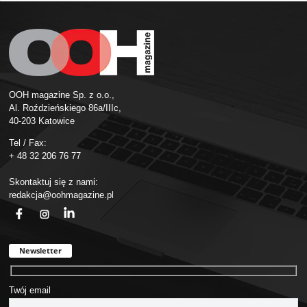
OOH magazine Sp. z o.o.,
Al. Roździeńskiego 86a/IIIc,
40-203 Katowice
Tel / Fax:
+ 48 32 206 76 77
Skontaktuj się z nami:
redakcja@oohmagazine.pl
fb
ins
in
Newsletter
Twój email