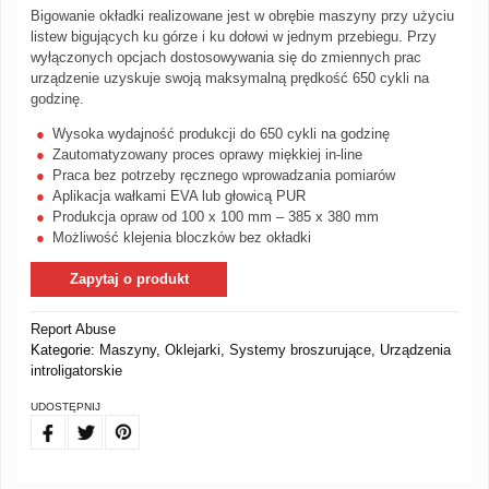
Bigowanie okładki realizowane jest w obrębie maszyny przy użyciu
listew bigujących ku górze i ku dołowi w jednym przebiegu. Przy
wyłączonych opcjach dostosowywania się do zmiennych prac
urządzenie uzyskuje swoją maksymalną prędkość 650 cykli na
godzinę.
Wysoka wydajność produkcji do 650 cykli na godzinę
Zautomatyzowany proces oprawy miękkiej in-line
Praca bez potrzeby ręcznego wprowadzania pomiarów
Aplikacja wałkami EVA lub głowicą PUR
Produkcja opraw od 100 x 100 mm – 385 x 380 mm
Możliwość klejenia bloczków bez okładki
Zapytaj o produkt
Report Abuse
Kategorie:
Maszyny
,
Oklejarki
,
Systemy broszurujące
,
Urządzenia
introligatorskie
UDOSTĘPNIJ
FB
TW
PIN