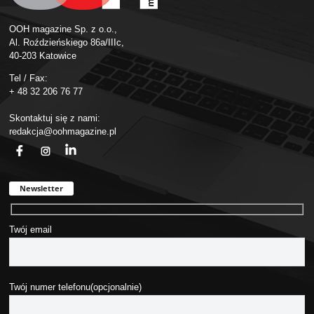
OOH magazine Sp. z o.o.,
Al. Roździeńskiego 86a/IIIc,
40-203 Katowice
Tel / Fax:
+ 48 32 206 76 77
Skontaktuj się z nami:
redakcja@oohmagazine.pl
fb
ins
in
Newsletter
Twój email
Twój numer telefonu(opcjonalnie)