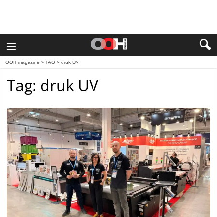
≡
OOH magazine
> TAG > druk UV
Tag: druk UV